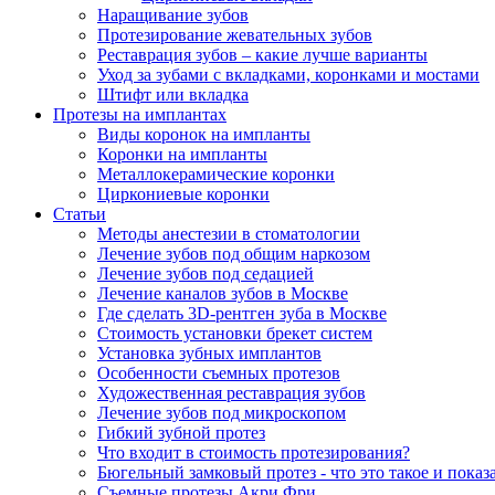
Наращивание зубов
Протезирование жевательных зубов
Реставрация зубов – какие лучше варианты
Уход за зубами с вкладками, коронками и мостами
Штифт или вкладка
Протезы на имплантах
Виды коронок на импланты
Коронки на импланты
Металлокерамические коронки
Циркониевые коронки
Статьи
Методы анестезии в стоматологии
Лечение зубов под общим наркозом
Лечение зубов под седацией
Лечение каналов зубов в Москве
Где сделать 3D-рентген зуба в Москве
Стоимость установки брекет систем
Установка зубных имплантов
Особенности съемных протезов
Художественная реставрация зубов
Лечение зубов под микроскопом
Гибкий зубной протез
Что входит в стоимость протезирования?
Бюгельный замковый протез - что это такое и показ
Съемные протезы Акри Фри