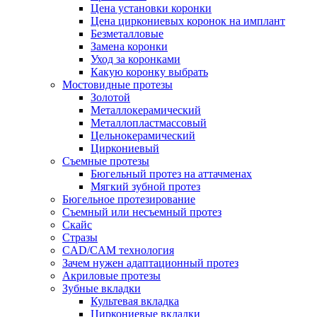
Цена установки коронки
Цена циркониевых коронок на имплант
Безметалловые
Замена коронки
Уход за коронками
Какую коронку выбрать
Мостовидные протезы
Золотой
Металлокерамический
Металлопластмассовый
Цельнокерамический
Циркониевый
Съемные протезы
Бюгельный протез на аттачменах
Мягкий зубной протез
Бюгельное протезирование
Съемный или несъемный протез
Скайс
Стразы
CAD/CAM технология
Зачем нужен адаптационный протез
Акриловые протезы
Зубные вкладки
Культевая вкладка
Циркониевые вкладки