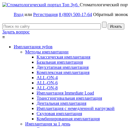
Стоматологический пор
Вход
или
Регистрация
8 (800) 500-17-64
Обратный звонок
Задать вопрос
≡
Имплантация зубов
Методы имплантации
Классическая имплантация
Базальная имплантация
Двухэтапная имплантация
Комплексная имплантация
ALL-ON-4
ALL-ON-6
ALL-ON-8
Имплантация Immediate Load
Трансгингивальная имплантация
Дентальная имплантация
Имплантация с немедленной нагрузкой
Скуловая имплантация
Комбинированная имплантация
Имплантация за 1 день