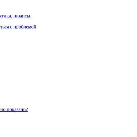
ктика, нюансы
иться с проблемой
оно показано?