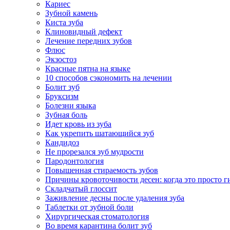
Кариес
Зубной камень
Киста зуба
Клиновидный дефект
Лечение передних зубов
Флюс
Экзостоз
Красные пятна на языке
10 способов сэкономить на лечении
Болит зуб
Бруксизм
Болезни языка
Зубная боль
Идет кровь из зуба
Как укрепить шатающийся зуб
Кандидоз
Не прорезался зуб мудрости
Пародонтология
Повышенная стираемость зубов
Причины кровоточивости десен: когда это просто ги
Складчатый глоссит
Заживление десны после удаления зуба
Таблетки от зубной боли
Хирургическая стоматология
Во время карантина болит зуб