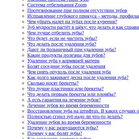
Система отбеливания Zoom
Протезирование при полном отсутствии зубов
Исправление глубокого прикуса – методы, профила
Чем убрать налет на зубах после курения?
Зуб мудрости растёт в щёку: что делать и как справ
Чем лучше отбелить зубы?
Что будет, если не чистить зубы?
Что делать после удаления зуба?
Дают ли больничный при удалении зуба?
Какие продукты полезны для зубов?
Удаление зуба у кормящей матери
Болят соседние зубы после удаления
Чем снять опухоль после удаления зуба
Как долго заживает десна после удаления зуба?
Сколько носят брекеты?
Что лучше пластинки или брекеты?
Что делать первым брекеты или пломбы?
А есть гарантия на лечение зубов?
Лечение зубов во время беременности
Восстановление зуба на штифтах. В каких случаях 
Полностью сгнил зуб надо ли что-то делать?
Удаление зубов во время беременности
Почему у вас разрушаются зубы?
Почему у вас болят зубы?
Как сохранить здоровье зубов