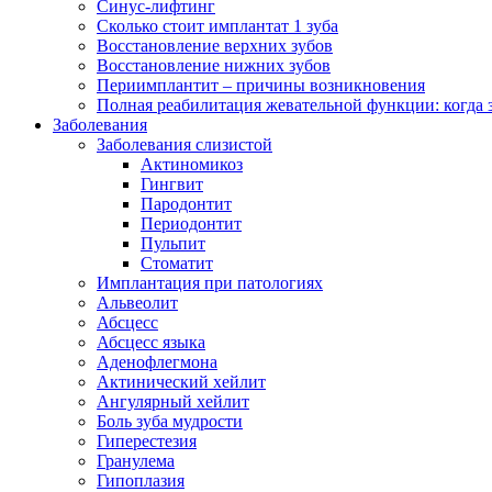
Синус-лифтинг
Сколько стоит имплантат 1 зуба
Восстановление верхних зубов
Восстановление нижних зубов
Периимплантит – причины возникновения
Полная реабилитация жевательной функции: когда 
Заболевания
Заболевания слизистой
Актиномикоз
Гингвит
Пародонтит
Периодонтит
Пульпит
Стоматит
Имплантация при патологиях
Альвеолит
Абсцесс
Абсцесс языка
Аденофлегмона
Актинический хейлит
Ангулярный хейлит
Боль зуба мудрости
Гиперестезия
Гранулема
Гипоплазия