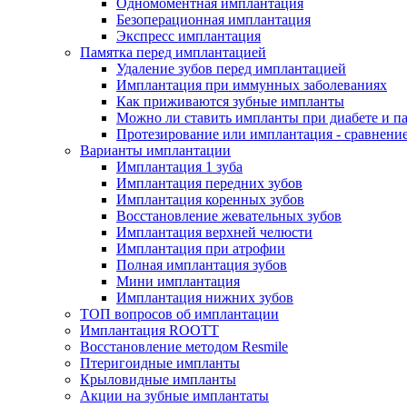
Одномоментная имплантация
Безоперационная имплантация
Экспресс имплантация
Памятка перед имплантацией
Удаление зубов перед имплантацией
Имплантация при иммунных заболеваниях
Как приживаются зубные импланты
Можно ли ставить импланты при диабете и п
Протезирование или имплантация - сравнени
Варианты имплантации
Имплантация 1 зуба
Имплантация передних зубов
Имплантация коренных зубов
Восстановление жевательных зубов
Имплантация верхней челюсти
Имплантация при атрофии
Полная имплантация зубов
Мини имплантация
Имплантация нижних зубов
ТОП вопросов об имплантации
Имплантация ROOTT
Восстановление методом Resmile
Птеригоидные импланты
Крыловидные импланты
Акции на зубные имплантаты