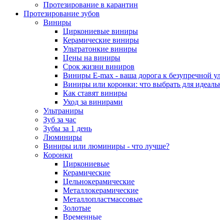
Протезирование в карантин
Протезирование зубов
Виниры
Циркониевые виниры
Керамические виниры
Ультратонкие виниры
Цены на виниры
Срок жизни виниров
Виниры E-max - ваша дорога к безупречной у
Виниры или коронки: что выбрать для идеал
Как ставят виниры
Уход за винирами
Ультраниры
Зуб за час
Зубы за 1 день
Люминиры
Виниры или люминиры - что лучше?
Коронки
Циркониевые
Керамические
Цельнокерамические
Металлокерамические
Металлопластмассовые
Золотые
Временные