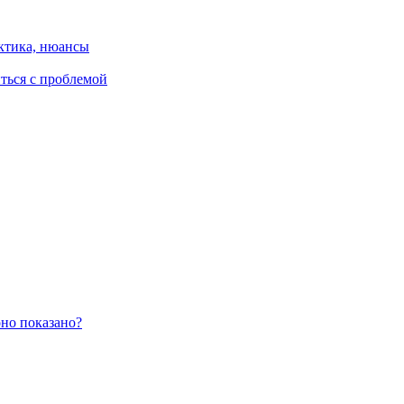
ктика, нюансы
иться с проблемой
оно показано?