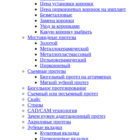
Цена установки коронки
Цена циркониевых коронок на имплант
Безметалловые
Замена коронки
Уход за коронками
Какую коронку выбрать
Мостовидные протезы
Золотой
Металлокерамический
Металлопластмассовый
Цельнокерамический
Циркониевый
Съемные протезы
Бюгельный протез на аттачменах
Мягкий зубной протез
Бюгельное протезирование
Съемный или несъемный протез
Скайс
Стразы
CAD/CAM технология
Зачем нужен адаптационный протез
Акриловые протезы
Зубные вкладки
Культевая вкладка
Циркониевые вкладки