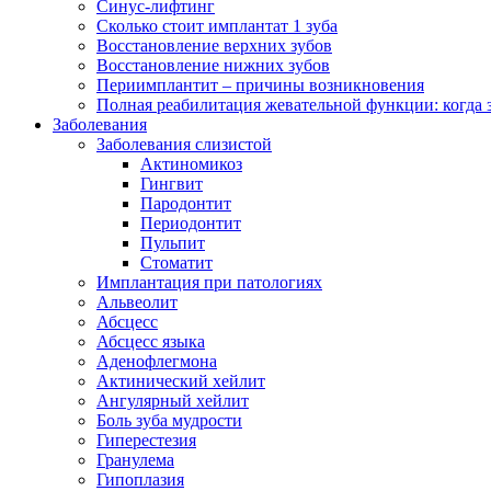
Синус-лифтинг
Сколько стоит имплантат 1 зуба
Восстановление верхних зубов
Восстановление нижних зубов
Периимплантит – причины возникновения
Полная реабилитация жевательной функции: когда 
Заболевания
Заболевания слизистой
Актиномикоз
Гингвит
Пародонтит
Периодонтит
Пульпит
Стоматит
Имплантация при патологиях
Альвеолит
Абсцесс
Абсцесс языка
Аденофлегмона
Актинический хейлит
Ангулярный хейлит
Боль зуба мудрости
Гиперестезия
Гранулема
Гипоплазия