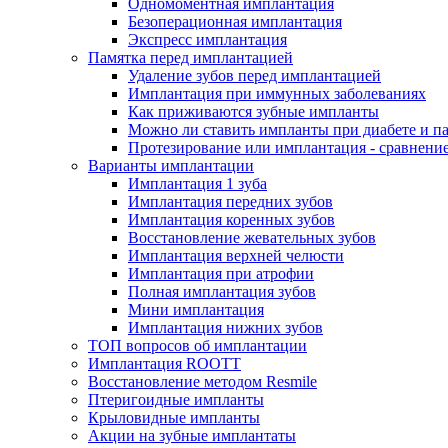
Одномоментная имплантация
Безоперационная имплантация
Экспресс имплантация
Памятка перед имплантацией
Удаление зубов перед имплантацией
Имплантация при иммунных заболеваниях
Как приживаются зубные импланты
Можно ли ставить импланты при диабете и п
Протезирование или имплантация - сравнени
Варианты имплантации
Имплантация 1 зуба
Имплантация передних зубов
Имплантация коренных зубов
Восстановление жевательных зубов
Имплантация верхней челюсти
Имплантация при атрофии
Полная имплантация зубов
Мини имплантация
Имплантация нижних зубов
ТОП вопросов об имплантации
Имплантация ROOTT
Восстановление методом Resmile
Птеригоидные импланты
Крыловидные импланты
Акции на зубные имплантаты