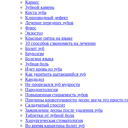
Кариес
Зубной камень
Киста зуба
Клиновидный дефект
Лечение передних зубов
Флюс
Экзостоз
Красные пятна на языке
10 способов сэкономить на лечении
Болит зуб
Бруксизм
Болезни языка
Зубная боль
Идет кровь из зуба
Как укрепить шатающийся зуб
Кандидоз
Не прорезался зуб мудрости
Пародонтология
Повышенная стираемость зубов
Причины кровоточивости десен: когда это просто ги
Складчатый глоссит
Заживление десны после удаления зуба
Таблетки от зубной боли
Хирургическая стоматология
Во время карантина болит зуб