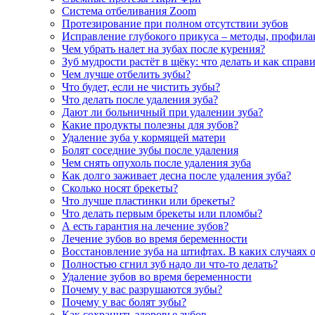
Система отбеливания Zoom
Протезирование при полном отсутствии зубов
Исправление глубокого прикуса – методы, профила
Чем убрать налет на зубах после курения?
Зуб мудрости растёт в щёку: что делать и как справ
Чем лучше отбелить зубы?
Что будет, если не чистить зубы?
Что делать после удаления зуба?
Дают ли больничный при удалении зуба?
Какие продукты полезны для зубов?
Удаление зуба у кормящей матери
Болят соседние зубы после удаления
Чем снять опухоль после удаления зуба
Как долго заживает десна после удаления зуба?
Сколько носят брекеты?
Что лучше пластинки или брекеты?
Что делать первым брекеты или пломбы?
А есть гарантия на лечение зубов?
Лечение зубов во время беременности
Восстановление зуба на штифтах. В каких случаях 
Полностью сгнил зуб надо ли что-то делать?
Удаление зубов во время беременности
Почему у вас разрушаются зубы?
Почему у вас болят зубы?
Как сохранить здоровье зубов