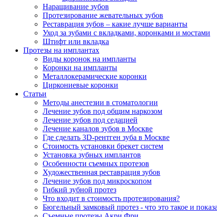
Наращивание зубов
Протезирование жевательных зубов
Реставрация зубов – какие лучше варианты
Уход за зубами с вкладками, коронками и мостами
Штифт или вкладка
Протезы на имплантах
Виды коронок на импланты
Коронки на импланты
Металлокерамические коронки
Циркониевые коронки
Статьи
Методы анестезии в стоматологии
Лечение зубов под общим наркозом
Лечение зубов под седацией
Лечение каналов зубов в Москве
Где сделать 3D-рентген зуба в Москве
Стоимость установки брекет систем
Установка зубных имплантов
Особенности съемных протезов
Художественная реставрация зубов
Лечение зубов под микроскопом
Гибкий зубной протез
Что входит в стоимость протезирования?
Бюгельный замковый протез - что это такое и показ
Съемные протезы Акри Фри