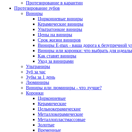
Протезирование в карантин
Протезирование зубов
Виниры
Циркониевые виниры
Керамические виниры
Ультратонкие виниры
Цены на виниры
Срок жизни виниров
Виниры E-max - ваша дорога к безупречной у
Виниры или коронки: что выбрать для идеал
Как ставят виниры
Уход за винирами
Ультраниры
Зуб за час
Зубы за 1 день
Люминиры
Виниры или люминиры - что лучше?
Коронки
Циркониевые
Керамические
Цельнокерамические
Металлокерамические
Металлопластмассовые
Золотые
Временные