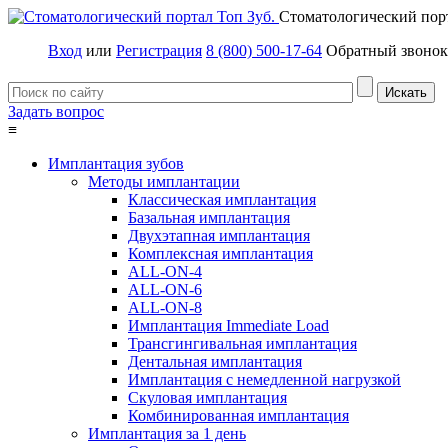
Стоматологический пор
Вход
или
Регистрация
8 (800) 500-17-64
Обратный звонок
Задать вопрос
≡
Имплантация зубов
Методы имплантации
Классическая имплантация
Базальная имплантация
Двухэтапная имплантация
Комплексная имплантация
ALL-ON-4
ALL-ON-6
ALL-ON-8
Имплантация Immediate Load
Трансгингивальная имплантация
Дентальная имплантация
Имплантация с немедленной нагрузкой
Скуловая имплантация
Комбинированная имплантация
Имплантация за 1 день