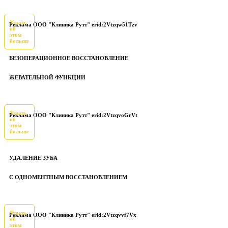
Узнать
Реклама ООО "Клиника Рутт" erid:2Vtzqw51Tzv
об
этом
больше
БЕЗОПЕРАЦИОННОЕ ВОССТАНОВЛЕНИЕ
ЖЕВАТЕЛЬНОЙ ФУНКЦИИ
Узнать
Реклама ООО "Клиника Рутт" erid:2VtzqvoGrVt
об
этом
больше
УДАЛЕНИЕ ЗУБА
С ОДНОМЕНТНЫМ ВОССТАНОВЛЕНИЕМ
Узнать
Реклама ООО "Клиника Рутт" erid:2Vtzqvvf7Vx
об
этом