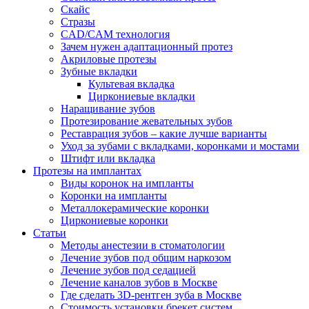
Скайс
Стразы
CAD/CAM технология
Зачем нужен адаптационный протез
Акриловые протезы
Зубные вкладки
Культевая вкладка
Циркониевые вкладки
Наращивание зубов
Протезирование жевательных зубов
Реставрация зубов – какие лучше варианты
Уход за зубами с вкладками, коронками и мостами
Штифт или вкладка
Протезы на имплантах
Виды коронок на импланты
Коронки на импланты
Металлокерамические коронки
Циркониевые коронки
Статьи
Методы анестезии в стоматологии
Лечение зубов под общим наркозом
Лечение зубов под седацией
Лечение каналов зубов в Москве
Где сделать 3D-рентген зуба в Москве
Стоимость установки брекет систем