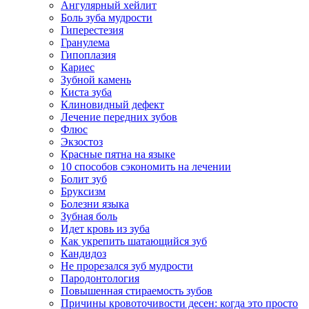
Ангулярный хейлит
Боль зуба мудрости
Гиперестезия
Гранулема
Гипоплазия
Кариес
Зубной камень
Киста зуба
Клиновидный дефект
Лечение передних зубов
Флюс
Экзостоз
Красные пятна на языке
10 способов сэкономить на лечении
Болит зуб
Бруксизм
Болезни языка
Зубная боль
Идет кровь из зуба
Как укрепить шатающийся зуб
Кандидоз
Не прорезался зуб мудрости
Пародонтология
Повышенная стираемость зубов
Причины кровоточивости десен: когда это просто