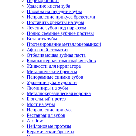
Перикоронарит
Удаление кисты зуба
Пломбы на передние зубы
Исправление прикуса брекетами
Поставить брекеты на зубы
Лечение зубов под наркозом
Полно съемные зубные протезы
Вставить зубы
Протезирование металлокерамикой
Афтозный стоматит
Отбеливающая зубная паста
Компьютерная томография зубов
Жидкости для ирригатора
Металлические брекеты
Панорамные снимки зубов
Удаление зуба мудрости
Люминиры на зубы
Металлокерамическая коронка
Бюгельный протез
Мост на зубы
Исправление прикуса
Реставрация зубов
Air flow
Нейлоновые протезы
Керамические брекеты