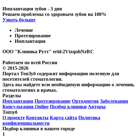
Имплантация зубов - 3 дня
Решаем проблемы со здоровьем зубов на 100%
Узнать больше
Лечение
Протезирование
Имплантация
ООО "Клиника Рутт" erid:2VtzquhNzRC
Работаем по всей России
© 2015-2026
Портал ТопЗуб содержит информацию полезную для
посетителей стоматологии.
Здесь вы найдете всю необходимую информацию о лечении,
стоматологиях и врачах.
Разделы
Имплантация
Протезирование
Ортодонтия
Заболевания
Консультация Online
Подбор клиники
Авторы
Топзуб
О проекте
Контакты
Карта сайта
Политика
конфиденциальности
Подбор клиники в вашем городе
1