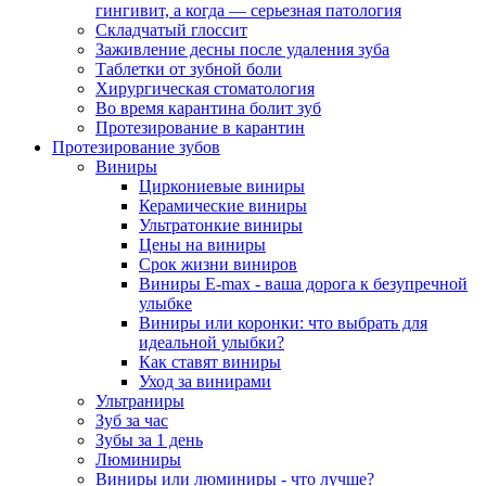
гингивит, а когда — серьезная патология
Складчатый глоссит
Заживление десны после удаления зуба
Таблетки от зубной боли
Хирургическая стоматология
Во время карантина болит зуб
Протезирование в карантин
Протезирование зубов
Виниры
Циркониевые виниры
Керамические виниры
Ультратонкие виниры
Цены на виниры
Срок жизни виниров
Виниры E-max - ваша дорога к безупречной
улыбке
Виниры или коронки: что выбрать для
идеальной улыбки?
Как ставят виниры
Уход за винирами
Ультраниры
Зуб за час
Зубы за 1 день
Люминиры
Виниры или люминиры - что лучше?