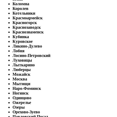
Коломна
Королев
Котельники
Красмоармейск
Красногорск
Краснозаводск
Краснознаменск
Кубинка
Куровское
Ликино-Дулево
Лобня
Лосино-Петровский
Луховицы
Лыткарино
Люберцы
Можайск
Москва
Мытищи
Наро-Фоминск
Ногинск
Одинцово
Ожерелье
Озеры
Орехово-Зуево
Павловский Посад