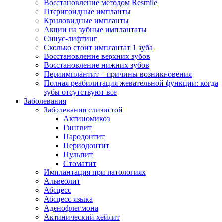
Восстановление методом Resmile
Птеригоидные импланты
Крыловидные импланты
Акции на зубные имплантаты
Синус-лифтинг
Сколько стоит имплантат 1 зуба
Восстановление верхних зубов
Восстановление нижних зубов
Периимплантит – причины возникновения
Полная реабилитация жевательной функции: когда
зубы отсутствуют все
Заболевания
Заболевания слизистой
Актиномикоз
Гингвит
Пародонтит
Периодонтит
Пульпит
Стоматит
Имплантация при патологиях
Альвеолит
Абсцесс
Абсцесс языка
Аденофлегмона
Актинический хейлит