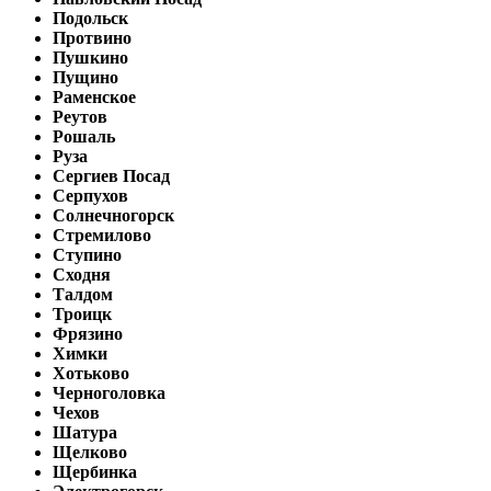
Подольск
Протвино
Пушкино
Пущино
Раменское
Реутов
Рошаль
Руза
Сергиев Посад
Серпухов
Солнечногорск
Стремилово
Ступино
Сходня
Талдом
Троицк
Фрязино
Химки
Хотьково
Черноголовка
Чехов
Шатура
Щелково
Щербинка