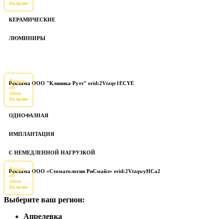
больше
КЕРАМИЧЕСКИЕ
ЛЮМИНИРЫ
Узнать
Реклама ООО "Клиника Рутт" erid:2Vtzqv1ECYE
об
этом
больше
ОДНОФАЗНАЯ
ИМПЛАНТАЦИЯ
С НЕМЕДЛЕННОЙ НАГРУЗКОЙ
Узнать
Реклама ООО «Стоматология РиСмайл» erid:2VtzqwyHCa2
об
этом
больше
Выберите ваш регион:
Апрелевка