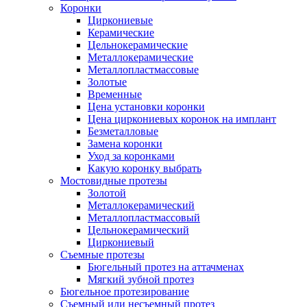
Коронки
Циркониевые
Керамические
Цельнокерамические
Металлокерамические
Металлопластмассовые
Золотые
Временные
Цена установки коронки
Цена циркониевых коронок на имплант
Безметалловые
Замена коронки
Уход за коронками
Какую коронку выбрать
Мостовидные протезы
Золотой
Металлокерамический
Металлопластмассовый
Цельнокерамический
Циркониевый
Съемные протезы
Бюгельный протез на аттачменах
Мягкий зубной протез
Бюгельное протезирование
Съемный или несъемный протез