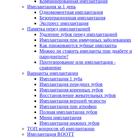
Комбинированная имплантация
Имплантация за 1 день
Одномоментная имплантация
Безоперационная имплантация
Экспресс имплантация
Памятка перед имплантацией
Удаление зубов перед имплантацией
Имплантация при иммунных заболеваниях
Как приживаются зубные импланты
Можно ли ставить импланты при диабете и
пародонтите?
Протезирование или имплантация -
сравнение
Варианты имплантации
Имплантация 1 зуба
Имплантация передних зубов
Имплантация коренных зубов
Восстановление жевательных зубов
Имплантация верхней челюсти
Имплантация при атрофии
Полная имплантация зубов
Мини имплантация
Имплантация нижних зубов
ТОП вопросов об имплантации
Имплантация ROOTT