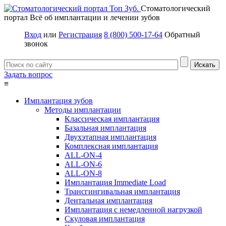
Стоматологический
портал
Всё об имплантации и лечении зубов
Вход
или
Регистрация
8 (800) 500-17-64
Обратный
звонок
Задать вопрос
≡
Имплантация зубов
Методы имплантации
Классическая имплантация
Базальная имплантация
Двухэтапная имплантация
Комплексная имплантация
ALL-ON-4
ALL-ON-6
ALL-ON-8
Имплантация Immediate Load
Трансгингивальная имплантация
Дентальная имплантация
Имплантация с немедленной нагрузкой
Скуловая имплантация