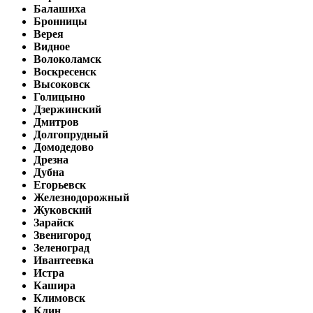
Балашиха
Бронницы
Верея
Видное
Волоколамск
Воскресенск
Высоковск
Голицыно
Дзержинский
Дмитров
Долгопрудный
Домодедово
Дрезна
Дубна
Егорьевск
Железнодорожный
Жуковский
Зарайск
Звенигород
Зеленоград
Ивантеевка
Истра
Кашира
Климовск
Клин