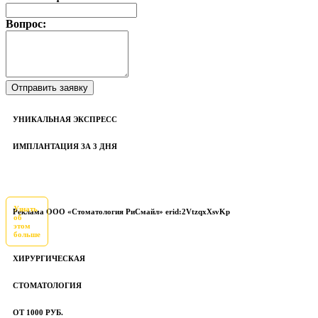
Вопрос:
УНИКАЛЬНАЯ ЭКСПРЕСС
ИМПЛАНТАЦИЯ ЗА 3 ДНЯ
Узнать
Реклама ООО «Стоматология РиСмайл» erid:2VtzqxXsvKp
об
этом
больше
ХИРУРГИЧЕСКАЯ
СТОМАТОЛОГИЯ
ОТ 1000 РУБ.