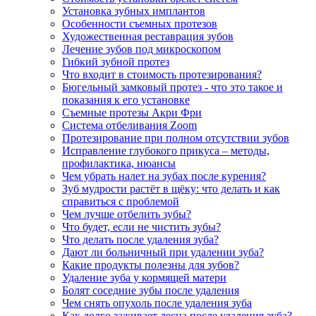
Установка зубных имплантов
Особенности съемных протезов
Художественная реставрация зубов
Лечение зубов под микроскопом
Гибкий зубной протез
Что входит в стоимость протезирования?
Бюгельный замковый протез - что это такое и
показания к его установке
Съемные протезы Акри Фри
Система отбеливания Zoom
Протезирование при полном отсутствии зубов
Исправление глубокого прикуса – методы,
профилактика, нюансы
Чем убрать налет на зубах после курения?
Зуб мудрости растёт в щёку: что делать и как
справиться с проблемой
Чем лучше отбелить зубы?
Что будет, если не чистить зубы?
Что делать после удаления зуба?
Дают ли больничный при удалении зуба?
Какие продукты полезны для зубов?
Удаление зуба у кормящей матери
Болят соседние зубы после удаления
Чем снять опухоль после удаления зуба
Как долго заживает десна после удаления зуба?