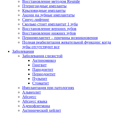
Восстановление методом Resmile
Птеригоидные импланты
Крыловидные импланты
Акции на зубные имплантаты
Синус-лифтинг
Сколько стоит имплантат 1 зуба
Восстановление верхних зубов
Восстановление нижних зубов
Периимплантит – причины возникновения
Полная реабилитация жевательной функции: когда
зубы отсутствуют все
Заболевания
Заболевания слизистой
Актиномикоз
Гингвит
Пародонтит
Периодонтит
Пульпит
Стоматит
Имплантация при патологиях
Альвеолит
Абсцесс
Абсцесс языка
Аденофлегмона
Актинический хейлит