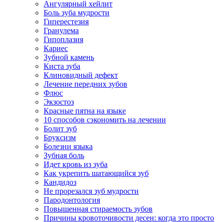
Ангулярный хейлит
Боль зуба мудрости
Гиперестезия
Гранулема
Гипоплазия
Кариес
Зубной камень
Киста зуба
Клиновидный дефект
Лечение передних зубов
Флюс
Экзостоз
Красные пятна на языке
10 способов сэкономить на лечении
Болит зуб
Бруксизм
Болезни языка
Зубная боль
Идет кровь из зуба
Как укрепить шатающийся зуб
Кандидоз
Не прорезался зуб мудрости
Пародонтология
Повышенная стираемость зубов
Причины кровоточивости десен: когда это просто