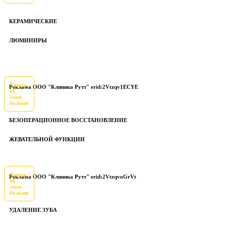
КЕРАМИЧЕСКИЕ
ЛЮМИНИРЫ
Узнать
Реклама ООО "Клиника Рутт" erid:2Vtzqv1ECYE
об
этом
больше
БЕЗОПЕРАЦИОННОЕ ВОССТАНОВЛЕНИЕ
ЖЕВАТЕЛЬНОЙ ФУНКЦИИ
Узнать
Реклама ООО "Клиника Рутт" erid:2VtzqvoGrVt
об
этом
больше
УДАЛЕНИЕ ЗУБА