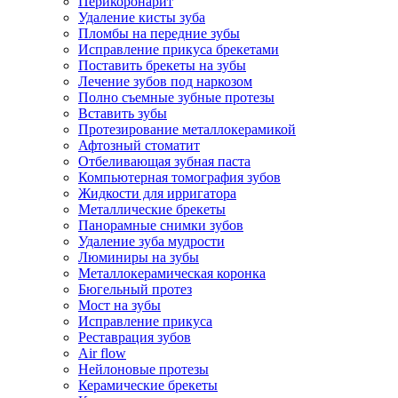
Перикоронарит
Удаление кисты зуба
Пломбы на передние зубы
Исправление прикуса брекетами
Поставить брекеты на зубы
Лечение зубов под наркозом
Полно съемные зубные протезы
Вставить зубы
Протезирование металлокерамикой
Афтозный стоматит
Отбеливающая зубная паста
Компьютерная томография зубов
Жидкости для ирригатора
Металлические брекеты
Панорамные снимки зубов
Удаление зуба мудрости
Люминиры на зубы
Металлокерамическая коронка
Бюгельный протез
Мост на зубы
Исправление прикуса
Реставрация зубов
Air flow
Нейлоновые протезы
Керамические брекеты