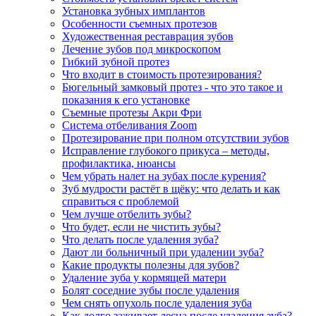
Установка зубных имплантов
Особенности съемных протезов
Художественная реставрация зубов
Лечение зубов под микроскопом
Гибкий зубной протез
Что входит в стоимость протезирования?
Бюгельный замковый протез - что это такое и
показания к его установке
Съемные протезы Акри Фри
Система отбеливания Zoom
Протезирование при полном отсутствии зубов
Исправление глубокого прикуса – методы,
профилактика, нюансы
Чем убрать налет на зубах после курения?
Зуб мудрости растёт в щёку: что делать и как
справиться с проблемой
Чем лучше отбелить зубы?
Что будет, если не чистить зубы?
Что делать после удаления зуба?
Дают ли больничный при удалении зуба?
Какие продукты полезны для зубов?
Удаление зуба у кормящей матери
Болят соседние зубы после удаления
Чем снять опухоль после удаления зуба
Как долго заживает десна после удаления зуба?