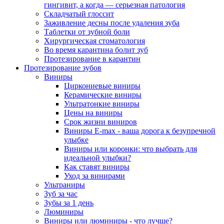
гингивит, а когда — серьезная патология
Складчатый глоссит
Заживление десны после удаления зуба
Таблетки от зубной боли
Хирургическая стоматология
Во время карантина болит зуб
Протезирование в карантин
Протезирование зубов
Виниры
Циркониевые виниры
Керамические виниры
Ультратонкие виниры
Цены на виниры
Срок жизни виниров
Виниры E-max - ваша дорога к безупречной
улыбке
Виниры или коронки: что выбрать для
идеальной улыбки?
Как ставят виниры
Уход за винирами
Ультраниры
Зуб за час
Зубы за 1 день
Люминиры
Виниры или люминиры - что лучше?