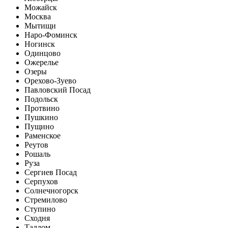
Можайск
Москва
Мытищи
Наро-Фоминск
Ногинск
Одинцово
Ожерелье
Озеры
Орехово-Зуево
Павловский Посад
Подольск
Протвино
Пушкино
Пущино
Раменское
Реутов
Рошаль
Руза
Сергиев Посад
Серпухов
Солнечногорск
Стремилово
Ступино
Сходня
Талдом