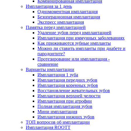
Комбинированная имплантация
Имплантация за 1 день
Одномоментная имплантация
Безоперационная имплантация
Экспресс имплантация
Памятка перед имплантацией
Удаление зубов перед имплантацией
Имплантация при иммунных заболеваниях
Как приживаются зубные импланты
Можно ли ставить импланты при диабете и
пародонтите?
Протезирование или имплантация -
сравнение
Варианты имплантации
Имплантация 1 зуба
Имплантация передних зубов
Имплантация коренных зубов
Восстановление жевательных зубов
Имплантация верхней челюсти
Имплантация при атрофии
Полная имплантация зубов
Мини имплантация
Имплантация нижних зубов
ТОП вопросов об имплантации
Имплантация ROOTT