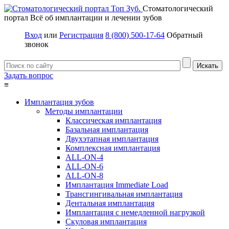
Стоматологический
портал
Всё об имплантации и лечении зубов
Вход
или
Регистрация
8 (800) 500-17-64
Обратный
звонок
Задать вопрос
≡
Имплантация зубов
Методы имплантации
Классическая имплантация
Базальная имплантация
Двухэтапная имплантация
Комплексная имплантация
ALL-ON-4
ALL-ON-6
ALL-ON-8
Имплантация Immediate Load
Трансгингивальная имплантация
Дентальная имплантация
Имплантация с немедленной нагрузкой
Скуловая имплантация