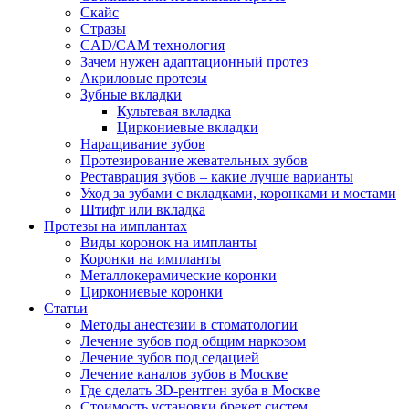
Скайс
Стразы
CAD/CAM технология
Зачем нужен адаптационный протез
Акриловые протезы
Зубные вкладки
Культевая вкладка
Циркониевые вкладки
Наращивание зубов
Протезирование жевательных зубов
Реставрация зубов – какие лучше варианты
Уход за зубами с вкладками, коронками и мостами
Штифт или вкладка
Протезы на имплантах
Виды коронок на импланты
Коронки на импланты
Металлокерамические коронки
Циркониевые коронки
Статьи
Методы анестезии в стоматологии
Лечение зубов под общим наркозом
Лечение зубов под седацией
Лечение каналов зубов в Москве
Где сделать 3D-рентген зуба в Москве
Стоимость установки брекет систем