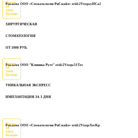
Узнать
Реклама ООО «Стоматология РиСмайл» erid:2VtzqwyHCa2
об
этом
больше
ХИРУРГИЧЕСКАЯ
СТОМАТОЛОГИЯ
ОТ 1000 РУБ.
Узнать
Реклама ООО "Клиника Рутт" erid:2Vtzqw51Tzv
об
этом
больше
УНИКАЛЬНАЯ ЭКСПРЕСС
ИМПЛАНТАЦИЯ ЗА 3 ДНЯ
Узнать
Реклама ООО «Стоматология РиСмайл» erid:2VtzqxXsvKp
об
этом
больше