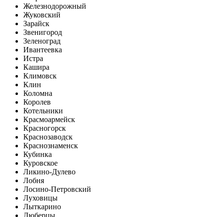
Железнодорожный
Жуковский
Зарайск
Звенигород
Зеленоград
Ивантеевка
Истра
Кашира
Климовск
Клин
Коломна
Королев
Котельники
Красмоармейск
Красногорск
Краснозаводск
Краснознаменск
Кубинка
Куровское
Ликино-Дулево
Лобня
Лосино-Петровский
Луховицы
Лыткарино
Люберцы