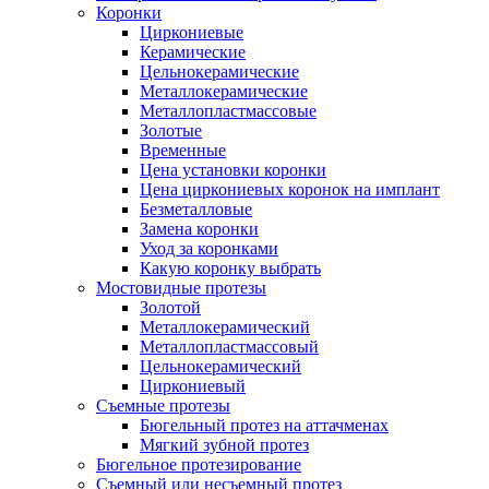
Коронки
Циркониевые
Керамические
Цельнокерамические
Металлокерамические
Металлопластмассовые
Золотые
Временные
Цена установки коронки
Цена циркониевых коронок на имплант
Безметалловые
Замена коронки
Уход за коронками
Какую коронку выбрать
Мостовидные протезы
Золотой
Металлокерамический
Металлопластмассовый
Цельнокерамический
Циркониевый
Съемные протезы
Бюгельный протез на аттачменах
Мягкий зубной протез
Бюгельное протезирование
Съемный или несъемный протез