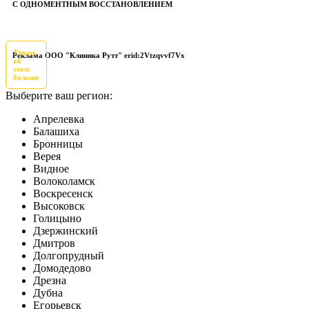
С ОДНОМЕНТНЫМ ВОССТАНОВЛЕНИЕМ
Узнать
Реклама ООО "Клиника Рутт" erid:2Vtzqvvf7Vx
об
этом
больше
Выберите ваш регион:
Апрелевка
Балашиха
Бронницы
Верея
Видное
Волоколамск
Воскресенск
Высоковск
Голицыно
Дзержинский
Дмитров
Долгопрудный
Домодедово
Дрезна
Дубна
Егорьевск