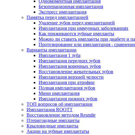
Одномоментная имплантация
Безоперационная имплантация
Экспресс имплантация
Памятка перед имплантацией
Удаление зубов перед имплантацией
Имплантация при иммунных заболеваниях
Как приживаются зубные импланты
Можно ли ставить импланты при диабете и п
Протезирование или имплантация - сравнени
Варианты имплантации
Имплантация 1 зуба
Имплантация передних зубов
Имплантация коренных зубов
Восстановление жевательных зубов
Имплантация верхней челюсти
Имплантация при атрофии
Полная имплантация зубов
Мини имплантация
Имплантация нижних зубов
ТОП вопросов об имплантации
Имплантация ROOTT
Восстановление методом Resmile
Птеригоидные импланты
Крыловидные импланты
Акции на зубные имплантаты