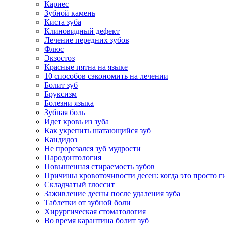
Кариес
Зубной камень
Киста зуба
Клиновидный дефект
Лечение передних зубов
Флюс
Экзостоз
Красные пятна на языке
10 способов сэкономить на лечении
Болит зуб
Бруксизм
Болезни языка
Зубная боль
Идет кровь из зуба
Как укрепить шатающийся зуб
Кандидоз
Не прорезался зуб мудрости
Пародонтология
Повышенная стираемость зубов
Причины кровоточивости десен: когда это просто ги
Складчатый глоссит
Заживление десны после удаления зуба
Таблетки от зубной боли
Хирургическая стоматология
Во время карантина болит зуб