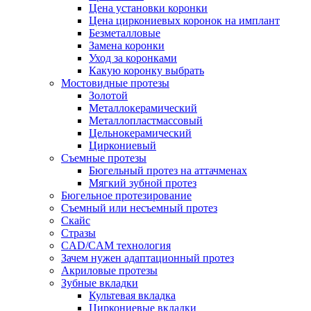
Цена установки коронки
Цена циркониевых коронок на имплант
Безметалловые
Замена коронки
Уход за коронками
Какую коронку выбрать
Мостовидные протезы
Золотой
Металлокерамический
Металлопластмассовый
Цельнокерамический
Циркониевый
Съемные протезы
Бюгельный протез на аттачменах
Мягкий зубной протез
Бюгельное протезирование
Съемный или несъемный протез
Скайс
Стразы
CAD/CAM технология
Зачем нужен адаптационный протез
Акриловые протезы
Зубные вкладки
Культевая вкладка
Циркониевые вкладки