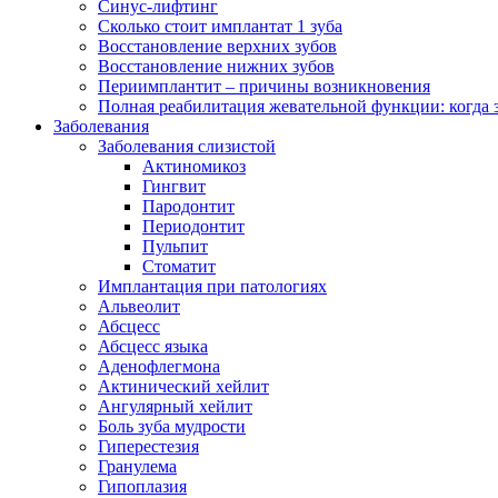
Синус-лифтинг
Сколько стоит имплантат 1 зуба
Восстановление верхних зубов
Восстановление нижних зубов
Периимплантит – причины возникновения
Полная реабилитация жевательной функции: когда 
Заболевания
Заболевания слизистой
Актиномикоз
Гингвит
Пародонтит
Периодонтит
Пульпит
Стоматит
Имплантация при патологиях
Альвеолит
Абсцесс
Абсцесс языка
Аденофлегмона
Актинический хейлит
Ангулярный хейлит
Боль зуба мудрости
Гиперестезия
Гранулема
Гипоплазия