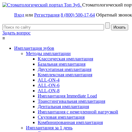
Стоматологический пор
Вход
или
Регистрация
8 (800) 500-17-64
Обратный звонок
Задать вопрос
≡
Имплантация зубов
Методы имплантации
Классическая имплантация
Базальная имплантация
Двухэтапная имплантация
Комплексная имплантация
ALL-ON-4
ALL-ON-6
ALL-ON-8
Имплантация Immediate Load
Трансгингивальная имплантация
Дентальная имплантация
Имплантация с немедленной нагрузкой
Скуловая имплантация
Комбинированная имплантация
Имплантация за 1 день