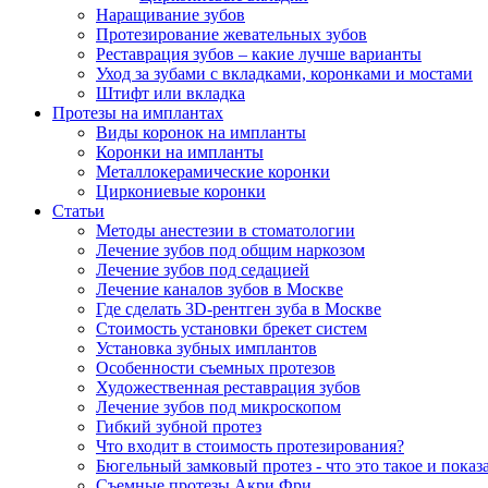
Наращивание зубов
Протезирование жевательных зубов
Реставрация зубов – какие лучше варианты
Уход за зубами с вкладками, коронками и мостами
Штифт или вкладка
Протезы на имплантах
Виды коронок на импланты
Коронки на импланты
Металлокерамические коронки
Циркониевые коронки
Статьи
Методы анестезии в стоматологии
Лечение зубов под общим наркозом
Лечение зубов под седацией
Лечение каналов зубов в Москве
Где сделать 3D-рентген зуба в Москве
Стоимость установки брекет систем
Установка зубных имплантов
Особенности съемных протезов
Художественная реставрация зубов
Лечение зубов под микроскопом
Гибкий зубной протез
Что входит в стоимость протезирования?
Бюгельный замковый протез - что это такое и показ
Съемные протезы Акри Фри