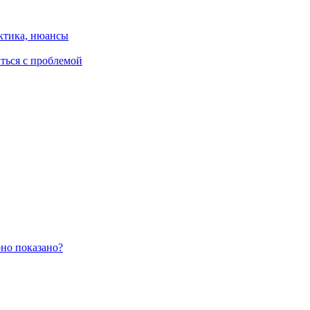
ктика, нюансы
иться с проблемой
оно показано?