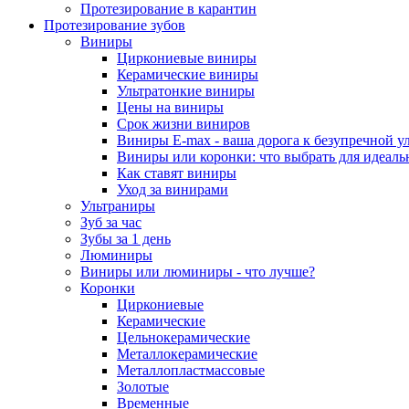
Протезирование в карантин
Протезирование зубов
Виниры
Циркониевые виниры
Керамические виниры
Ультратонкие виниры
Цены на виниры
Срок жизни виниров
Виниры E-max - ваша дорога к безупречной у
Виниры или коронки: что выбрать для идеал
Как ставят виниры
Уход за винирами
Ультраниры
Зуб за час
Зубы за 1 день
Люминиры
Виниры или люминиры - что лучше?
Коронки
Циркониевые
Керамические
Цельнокерамические
Металлокерамические
Металлопластмассовые
Золотые
Временные