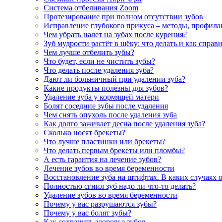
Система отбеливания Zoom
Протезирование при полном отсутствии зубов
Исправление глубокого прикуса – методы, профила
Чем убрать налет на зубах после курения?
Зуб мудрости растёт в щёку: что делать и как справ
Чем лучше отбелить зубы?
Что будет, если не чистить зубы?
Что делать после удаления зуба?
Дают ли больничный при удалении зуба?
Какие продукты полезны для зубов?
Удаление зуба у кормящей матери
Болят соседние зубы после удаления
Чем снять опухоль после удаления зуба
Как долго заживает десна после удаления зуба?
Сколько носят брекеты?
Что лучше пластинки или брекеты?
Что делать первым брекеты или пломбы?
А есть гарантия на лечение зубов?
Лечение зубов во время беременности
Восстановление зуба на штифтах. В каких случаях 
Полностью сгнил зуб надо ли что-то делать?
Удаление зубов во время беременности
Почему у вас разрушаются зубы?
Почему у вас болят зубы?
Как сохранить здоровье зубов