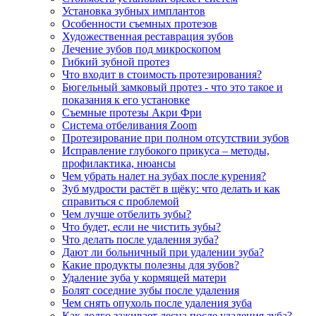
Установка зубных имплантов
Особенности съемных протезов
Художественная реставрация зубов
Лечение зубов под микроскопом
Гибкий зубной протез
Что входит в стоимость протезирования?
Бюгельный замковый протез - что это такое и
показания к его установке
Съемные протезы Акри Фри
Система отбеливания Zoom
Протезирование при полном отсутствии зубов
Исправление глубокого прикуса – методы,
профилактика, нюансы
Чем убрать налет на зубах после курения?
Зуб мудрости растёт в щёку: что делать и как
справиться с проблемой
Чем лучше отбелить зубы?
Что будет, если не чистить зубы?
Что делать после удаления зуба?
Дают ли больничный при удалении зуба?
Какие продукты полезны для зубов?
Удаление зуба у кормящей матери
Болят соседние зубы после удаления
Чем снять опухоль после удаления зуба
Как долго заживает десна после удаления зуба?