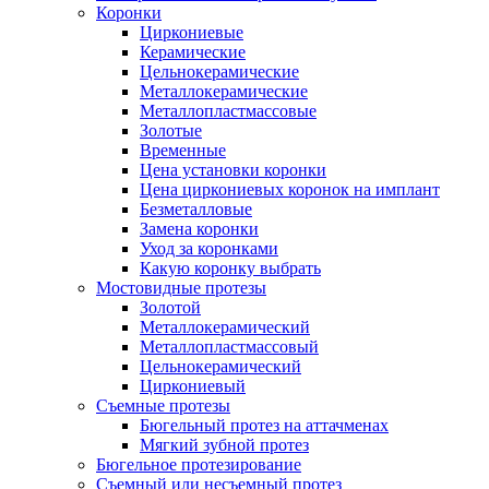
Коронки
Циркониевые
Керамические
Цельнокерамические
Металлокерамические
Металлопластмассовые
Золотые
Временные
Цена установки коронки
Цена циркониевых коронок на имплант
Безметалловые
Замена коронки
Уход за коронками
Какую коронку выбрать
Мостовидные протезы
Золотой
Металлокерамический
Металлопластмассовый
Цельнокерамический
Циркониевый
Съемные протезы
Бюгельный протез на аттачменах
Мягкий зубной протез
Бюгельное протезирование
Съемный или несъемный протез