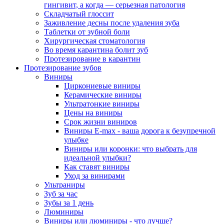
гингивит, а когда — серьезная патология
Складчатый глоссит
Заживление десны после удаления зуба
Таблетки от зубной боли
Хирургическая стоматология
Во время карантина болит зуб
Протезирование в карантин
Протезирование зубов
Виниры
Циркониевые виниры
Керамические виниры
Ультратонкие виниры
Цены на виниры
Срок жизни виниров
Виниры E-max - ваша дорога к безупречной
улыбке
Виниры или коронки: что выбрать для
идеальной улыбки?
Как ставят виниры
Уход за винирами
Ультраниры
Зуб за час
Зубы за 1 день
Люминиры
Виниры или люминиры - что лучше?