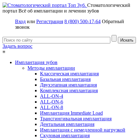
Стоматологический
портал
Всё об имплантации и лечении зубов
Вход
или
Регистрация
8 (800) 500-17-64
Обратный
звонок
Задать вопрос
≡
Имплантация зубов
Методы имплантации
Классическая имплантация
Базальная имплантация
Двухэтапная имплантация
Комплексная имплантация
ALL-ON-4
ALL-ON-6
ALL-ON-8
Имплантация Immediate Load
Трансгингивальная имплантация
Дентальная имплантация
Имплантация с немедленной нагрузкой
Скуловая имплантация