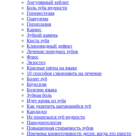
Ангулярный хейлит
Боль зуба мудрости
Гиперестезия
Гранулема
Гипоплазия
Кариес
Зубной камень
Киста зуба
Клиновидный дефект
Лечение передних зубов
Флюс
Экзостоз
Красные пятна на языке
10 способов сэкономить на лечении
Болит зуб
Бруксизм
Болезни языка
Зубная боль
Идет кровь из зуба
Как укрепить шатающийся зуб
Кандидоз
Не прорезался зуб мудрости
Пародонтология
Повышенная стираемость зубов
Причины кровоточивости десен: когда это просто