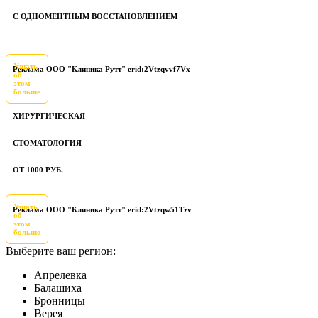
С ОДНОМЕНТНЫМ ВОССТАНОВЛЕНИЕМ
Узнать
Реклама ООО "Клиника Рутт" erid:2Vtzqvvf7Vx
об
этом
больше
ХИРУРГИЧЕСКАЯ
СТОМАТОЛОГИЯ
ОТ 1000 РУБ.
Узнать
Реклама ООО "Клиника Рутт" erid:2Vtzqw51Tzv
об
этом
больше
Выберите ваш регион:
Апрелевка
Балашиха
Бронницы
Верея