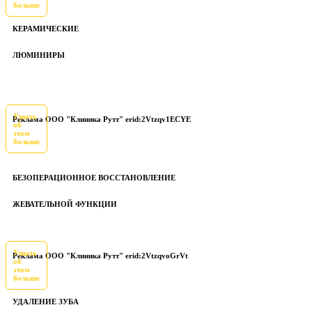
больше
КЕРАМИЧЕСКИЕ
ЛЮМИНИРЫ
Узнать
Реклама ООО "Клиника Рутт" erid:2Vtzqv1ECYE
об
этом
больше
БЕЗОПЕРАЦИОННОЕ ВОССТАНОВЛЕНИЕ
ЖЕВАТЕЛЬНОЙ ФУНКЦИИ
Узнать
Реклама ООО "Клиника Рутт" erid:2VtzqvoGrVt
об
этом
больше
УДАЛЕНИЕ ЗУБА