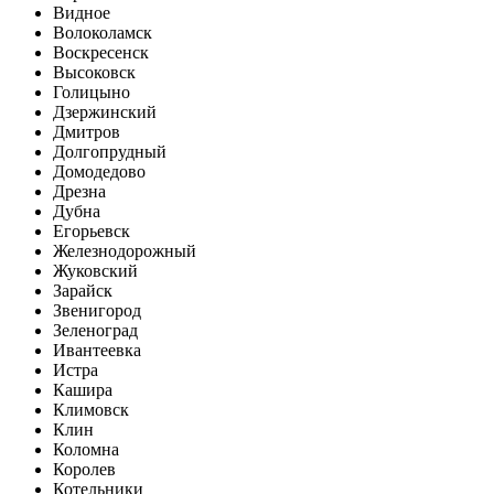
Видное
Волоколамск
Воскресенск
Высоковск
Голицыно
Дзержинский
Дмитров
Долгопрудный
Домодедово
Дрезна
Дубна
Егорьевск
Железнодорожный
Жуковский
Зарайск
Звенигород
Зеленоград
Ивантеевка
Истра
Кашира
Климовск
Клин
Коломна
Королев
Котельники