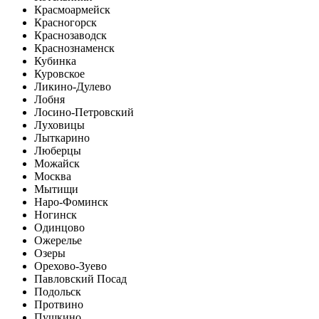
Красмоармейск
Красногорск
Краснозаводск
Краснознаменск
Кубинка
Куровское
Ликино-Дулево
Лобня
Лосино-Петровский
Луховицы
Лыткарино
Люберцы
Можайск
Москва
Мытищи
Наро-Фоминск
Ногинск
Одинцово
Ожерелье
Озеры
Орехово-Зуево
Павловский Посад
Подольск
Протвино
Пушкино