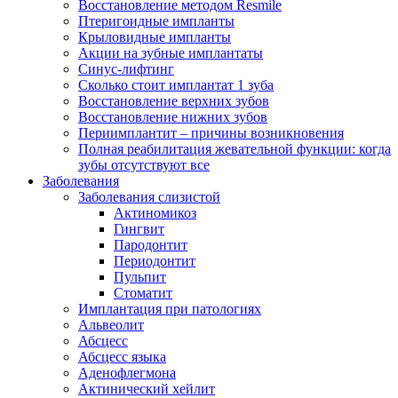
Восстановление методом Resmile
Птеригоидные импланты
Крыловидные импланты
Акции на зубные имплантаты
Синус-лифтинг
Сколько стоит имплантат 1 зуба
Восстановление верхних зубов
Восстановление нижних зубов
Периимплантит – причины возникновения
Полная реабилитация жевательной функции: когда
зубы отсутствуют все
Заболевания
Заболевания слизистой
Актиномикоз
Гингвит
Пародонтит
Периодонтит
Пульпит
Стоматит
Имплантация при патологиях
Альвеолит
Абсцесс
Абсцесс языка
Аденофлегмона
Актинический хейлит