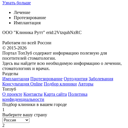
Узнать больше
Лечение
Протезирование
Имплантация
ООО "Клиника Рутт" erid:2VtzquhNzRC
Работаем по всей России
© 2015-2026
Портал ТопЗуб содержит информацию полезную для
посетителей стоматологии.
Здесь вы найдете всю необходимую информацию о лечении,
стоматологиях и врачах.
Разделы
Имплантация
Протезирование
Ортодонтия
Заболевания
Консультация Online
Подбор клиники
Авторы
Топзуб
О проекте
Контакты
Карта сайта
Политика
конфиденциальности
Подбор клиники в вашем городе
1
Выберите вашу страну
2