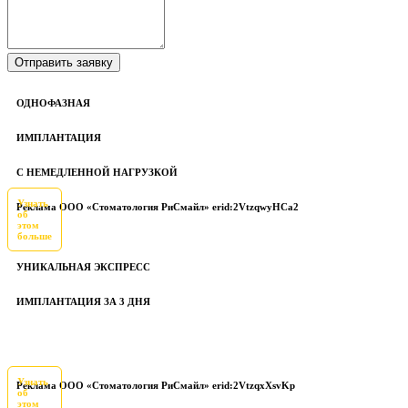
ОДНОФАЗНАЯ
ИМПЛАНТАЦИЯ
С НЕМЕДЛЕННОЙ НАГРУЗКОЙ
Узнать
Реклама ООО «Стоматология РиСмайл» erid:2VtzqwyHCa2
об
этом
больше
УНИКАЛЬНАЯ ЭКСПРЕСС
ИМПЛАНТАЦИЯ ЗА 3 ДНЯ
Узнать
Реклама ООО «Стоматология РиСмайл» erid:2VtzqxXsvKp
об
этом