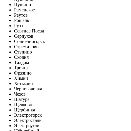
Пущино
Раменское
Реутов
Рошаль
Руза
Сергиев Посад
Серпухов
Солнечногорск
Стремилово
Ступино
Сходня
Талдом
Троицк
Фрязино
Химки
Хотьково
Черноголовка
Чехов
Шатура
Щелково
Щербинка
Электрогорск
Электросталь
Электроугли
Юбилейный