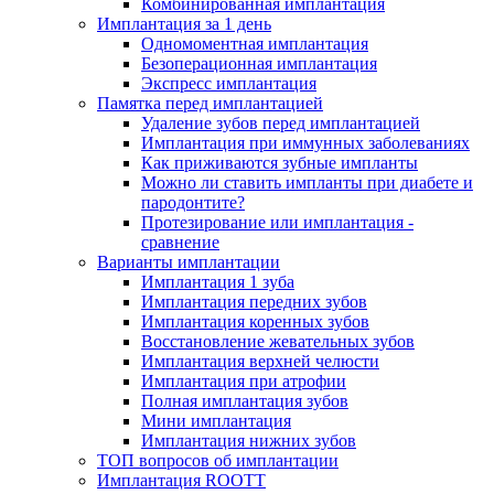
Комбинированная имплантация
Имплантация за 1 день
Одномоментная имплантация
Безоперационная имплантация
Экспресс имплантация
Памятка перед имплантацией
Удаление зубов перед имплантацией
Имплантация при иммунных заболеваниях
Как приживаются зубные импланты
Можно ли ставить импланты при диабете и
пародонтите?
Протезирование или имплантация -
сравнение
Варианты имплантации
Имплантация 1 зуба
Имплантация передних зубов
Имплантация коренных зубов
Восстановление жевательных зубов
Имплантация верхней челюсти
Имплантация при атрофии
Полная имплантация зубов
Мини имплантация
Имплантация нижних зубов
ТОП вопросов об имплантации
Имплантация ROOTT