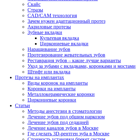
Скайс
Стразы
CAD/CAM технология
Зачем нужен адаптационный протез
Акриловые протезы
Зубные вкладки
Культевая вкладка
Циркониевые вкладки
Наращивание зубов
Протезирование жевательных зубов
Реставрация зубов – какие лучше варианты
Уход за зубами с вкладками, коронками и мостами
Штифт или вкладка
Протезы на имплантах
Виды коронок на импланты
Коронки на импланты
Металлокерамические коронки
Циркониевые коронки
Статьи
Методы анестезии в стоматологии
Лечение зубов под общим наркозом
Лечение зубов под седацией
Лечение каналов зубов в Москве
Где сделать 3D-рентген зуба в Москве
Стоимость установки брекет систем