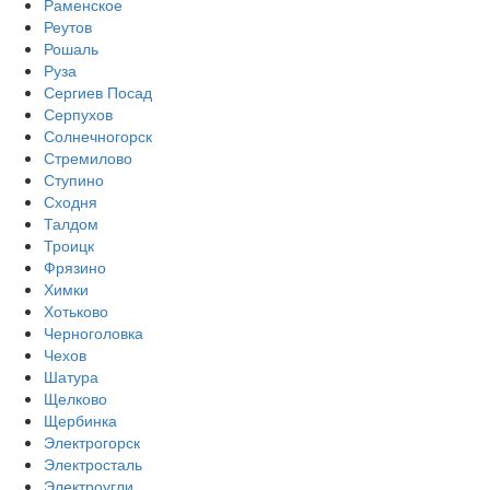
Раменское
Реутов
Рошаль
Руза
Сергиев Посад
Серпухов
Солнечногорск
Стремилово
Ступино
Сходня
Талдом
Троицк
Фрязино
Химки
Хотьково
Черноголовка
Чехов
Шатура
Щелково
Щербинка
Электрогорск
Электросталь
Электроугли