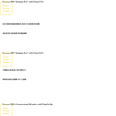
Реклама ООО "Клиника Рутт" erid:2Vtzqw51Tzv
Узнать
об этом
больше
БЕЗОПЕРАЦИОННОЕ ВОССТАНОВЛЕНИЕ
ЖЕВАТЕЛЬНОЙ ФУНКЦИИ
Реклама ООО "Клиника Рутт" erid:2VtzqvoGrVt
Узнать
об этом
больше
УНИКАЛЬНАЯ ЭКСПРЕСС
ИМПЛАНТАЦИЯ ЗА 3 ДНЯ
Реклама ООО «Стоматология РиСмайл» erid:2VtzqxXsvKp
Узнать
об этом
больше