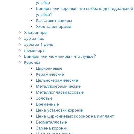
улыбке
Виниры или коронки: что выбрать для идеальной
улыбки?
Как ставят виниры
Уход за винирами
Ультраниры
Зуб за час
Зубы за 1 день
Люминиры
Виниры или люминиры - что лучше?
Коронки
Циркониевые
Керамические
Цельнокерамические
Металлокерамические
Металлопластмассовые
Золотые
Временные
Цена установки коронки
Цена циркониевых коронок на имплант
Безметалловые
Замена коронки
Уход за коронками