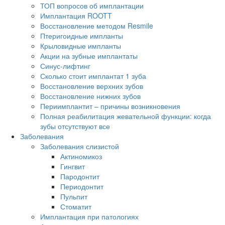
ТОП вопросов об имплантации
Имплантация ROOTT
Восстановление методом Resmile
Птеригоидные импланты
Крыловидные импланты
Акции на зубные имплантаты
Синус-лифтинг
Сколько стоит имплантат 1 зуба
Восстановление верхних зубов
Восстановление нижних зубов
Периимплантит – причины возникновения
Полная реабилитация жевательной функции: когда
зубы отсутствуют все
Заболевания
Заболевания слизистой
Актиномикоз
Гингвит
Пародонтит
Периодонтит
Пульпит
Стоматит
Имплантация при патологиях