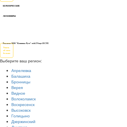
КЕРАМИЧЕСКИЕ
ЛЮМИНИРЫ
Реклама ООО "Клиника Рутт" erid:2Vtzqv1ECYE
Узнать
об этом
больше
Выберите ваш регион:
Апрелевка
Балашиха
Бронницы
Верея
Видное
Волоколамск
Воскресенск
Высоковск
Голицыно
Дзержинский
Дмитров