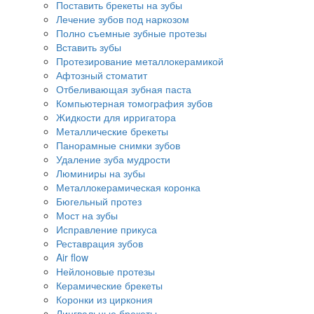
Поставить брекеты на зубы
Лечение зубов под наркозом
Полно съемные зубные протезы
Вставить зубы
Протезирование металлокерамикой
Афтозный стоматит
Отбеливающая зубная паста
Компьютерная томография зубов
Жидкости для ирригатора
Металлические брекеты
Панорамные снимки зубов
Удаление зуба мудрости
Люминиры на зубы
Металлокерамическая коронка
Бюгельный протез
Мост на зубы
Исправление прикуса
Реставрация зубов
Air flow
Нейлоновые протезы
Керамические брекеты
Коронки из циркония
Лингвальные брекеты