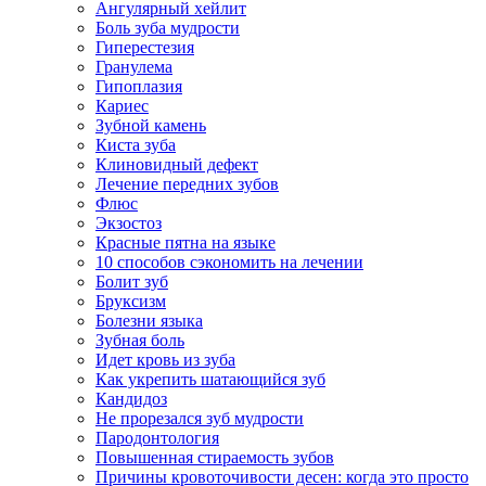
Ангулярный хейлит
Боль зуба мудрости
Гиперестезия
Гранулема
Гипоплазия
Кариес
Зубной камень
Киста зуба
Клиновидный дефект
Лечение передних зубов
Флюс
Экзостоз
Красные пятна на языке
10 способов сэкономить на лечении
Болит зуб
Бруксизм
Болезни языка
Зубная боль
Идет кровь из зуба
Как укрепить шатающийся зуб
Кандидоз
Не прорезался зуб мудрости
Пародонтология
Повышенная стираемость зубов
Причины кровоточивости десен: когда это просто