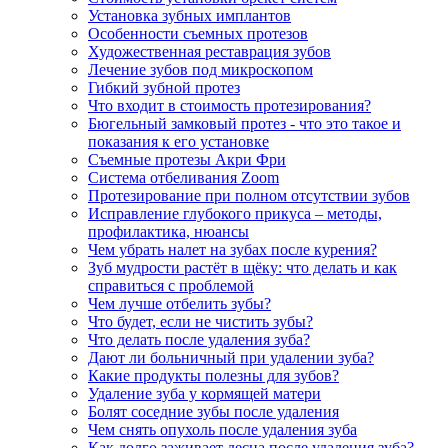
Установка зубных имплантов
Особенности съемных протезов
Художественная реставрация зубов
Лечение зубов под микроскопом
Гибкий зубной протез
Что входит в стоимость протезирования?
Бюгельный замковый протез - что это такое и
показания к его установке
Съемные протезы Акри Фри
Система отбеливания Zoom
Протезирование при полном отсутствии зубов
Исправление глубокого прикуса – методы,
профилактика, нюансы
Чем убрать налет на зубах после курения?
Зуб мудрости растёт в щёку: что делать и как
справиться с проблемой
Чем лучше отбелить зубы?
Что будет, если не чистить зубы?
Что делать после удаления зуба?
Дают ли больничный при удалении зуба?
Какие продукты полезны для зубов?
Удаление зуба у кормящей матери
Болят соседние зубы после удаления
Чем снять опухоль после удаления зуба
Как долго заживает десна после удаления зуба?