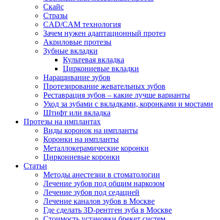
Скайс
Стразы
CAD/CAM технология
Зачем нужен адаптационный протез
Акриловые протезы
Зубные вкладки
Культевая вкладка
Циркониевые вкладки
Наращивание зубов
Протезирование жевательных зубов
Реставрация зубов – какие лучше варианты
Уход за зубами с вкладками, коронками и мостами
Штифт или вкладка
Протезы на имплантах
Виды коронок на импланты
Коронки на импланты
Металлокерамические коронки
Циркониевые коронки
Статьи
Методы анестезии в стоматологии
Лечение зубов под общим наркозом
Лечение зубов под седацией
Лечение каналов зубов в Москве
Где сделать 3D-рентген зуба в Москве
Стоимость установки брекет систем