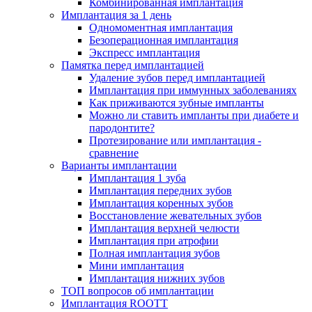
Комбинированная имплантация
Имплантация за 1 день
Одномоментная имплантация
Безоперационная имплантация
Экспресс имплантация
Памятка перед имплантацией
Удаление зубов перед имплантацией
Имплантация при иммунных заболеваниях
Как приживаются зубные импланты
Можно ли ставить импланты при диабете и
пародонтите?
Протезирование или имплантация -
сравнение
Варианты имплантации
Имплантация 1 зуба
Имплантация передних зубов
Имплантация коренных зубов
Восстановление жевательных зубов
Имплантация верхней челюсти
Имплантация при атрофии
Полная имплантация зубов
Мини имплантация
Имплантация нижних зубов
ТОП вопросов об имплантации
Имплантация ROOTT