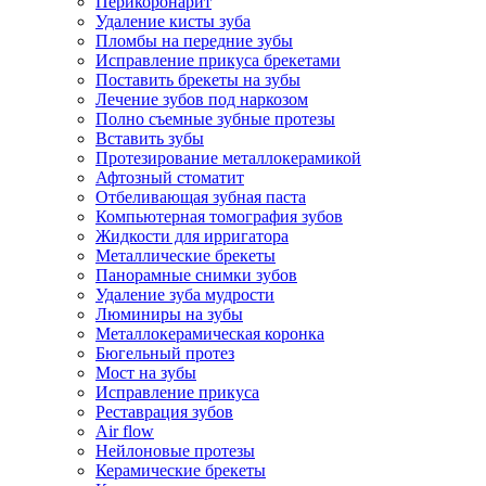
Перикоронарит
Удаление кисты зуба
Пломбы на передние зубы
Исправление прикуса брекетами
Поставить брекеты на зубы
Лечение зубов под наркозом
Полно съемные зубные протезы
Вставить зубы
Протезирование металлокерамикой
Афтозный стоматит
Отбеливающая зубная паста
Компьютерная томография зубов
Жидкости для ирригатора
Металлические брекеты
Панорамные снимки зубов
Удаление зуба мудрости
Люминиры на зубы
Металлокерамическая коронка
Бюгельный протез
Мост на зубы
Исправление прикуса
Реставрация зубов
Air flow
Нейлоновые протезы
Керамические брекеты