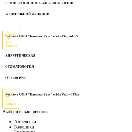
БЕЗОПЕРАЦИОННОЕ ВОССТАНОВЛЕНИЕ
ЖЕВАТЕЛЬНОЙ ФУНКЦИИ
Узнать
Реклама ООО "Клиника Рутт" erid:2VtzqvoGrVt
об
этом
больше
ХИРУРГИЧЕСКАЯ
СТОМАТОЛОГИЯ
ОТ 1000 РУБ.
Узнать
Реклама ООО "Клиника Рутт" erid:2Vtzqw51Tzv
об
этом
больше
Выберите ваш регион:
Апрелевка
Балашиха