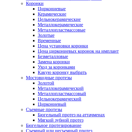
Коронки
Циркониевые
Керамические
Цельнокерамические
Металлокерамические
Металлопластмассовые
Золотые
Временные
Цена установки коронки
Цена циркониевых коронок на имплант
Безметалловые
Замена коронки
Уход за коронками
Какую коронку выбрать
Мостовидные протезы
Золотой
Металлокерамический
Металлопластмассовый
Цельнокерамический
Циркониевый
Съемные протезы
Бюгельный протез на аттачменах
Мягкий зубной протез
Бюгельное протезирование
Съемный или несъемный протез