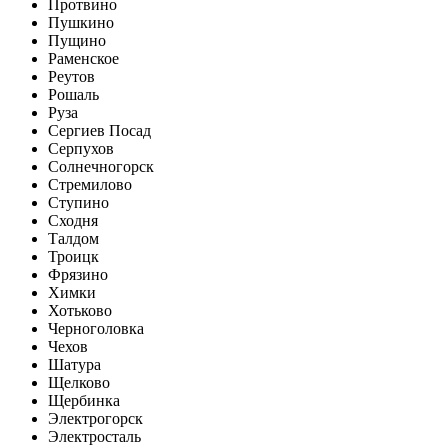
Протвино
Пушкино
Пущино
Раменское
Реутов
Рошаль
Руза
Сергиев Посад
Серпухов
Солнечногорск
Стремилово
Ступино
Сходня
Талдом
Троицк
Фрязино
Химки
Хотьково
Черноголовка
Чехов
Шатура
Щелково
Щербинка
Электрогорск
Электросталь