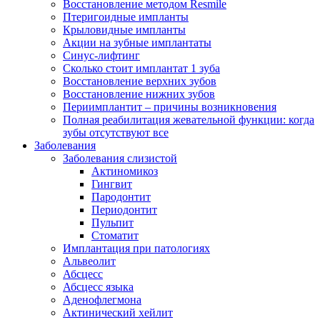
Восстановление методом Resmile
Птеригоидные импланты
Крыловидные импланты
Акции на зубные имплантаты
Синус-лифтинг
Сколько стоит имплантат 1 зуба
Восстановление верхних зубов
Восстановление нижних зубов
Периимплантит – причины возникновения
Полная реабилитация жевательной функции: когда
зубы отсутствуют все
Заболевания
Заболевания слизистой
Актиномикоз
Гингвит
Пародонтит
Периодонтит
Пульпит
Стоматит
Имплантация при патологиях
Альвеолит
Абсцесс
Абсцесс языка
Аденофлегмона
Актинический хейлит