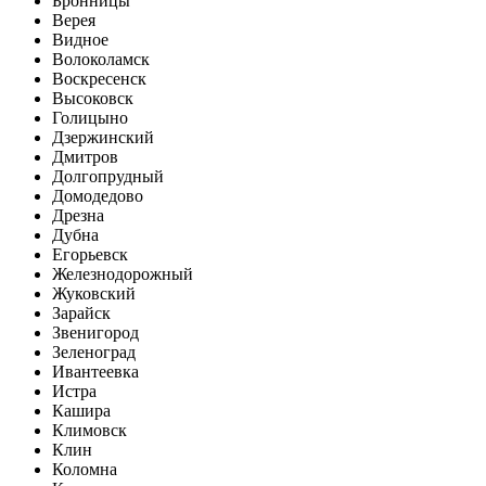
Бронницы
Верея
Видное
Волоколамск
Воскресенск
Высоковск
Голицыно
Дзержинский
Дмитров
Долгопрудный
Домодедово
Дрезна
Дубна
Егорьевск
Железнодорожный
Жуковский
Зарайск
Звенигород
Зеленоград
Ивантеевка
Истра
Кашира
Климовск
Клин
Коломна