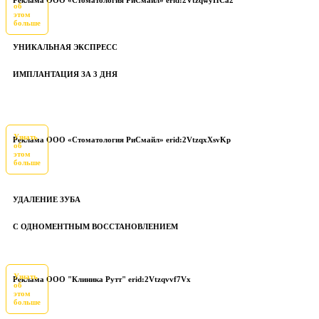
об
этом
больше
УНИКАЛЬНАЯ ЭКСПРЕСС
ИМПЛАНТАЦИЯ ЗА 3 ДНЯ
Узнать
Реклама ООО «Стоматология РиСмайл» erid:2VtzqxXsvKp
об
этом
больше
УДАЛЕНИЕ ЗУБА
С ОДНОМЕНТНЫМ ВОССТАНОВЛЕНИЕМ
Узнать
Реклама ООО "Клиника Рутт" erid:2Vtzqvvf7Vx
об
этом
больше