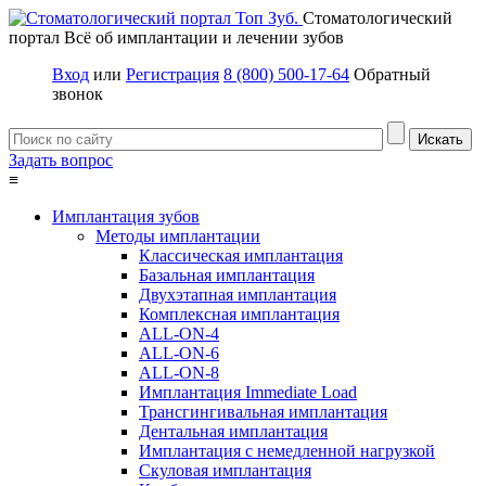
Стоматологический
портал
Всё об имплантации и лечении зубов
Вход
или
Регистрация
8 (800) 500-17-64
Обратный
звонок
Задать вопрос
≡
Имплантация зубов
Методы имплантации
Классическая имплантация
Базальная имплантация
Двухэтапная имплантация
Комплексная имплантация
ALL-ON-4
ALL-ON-6
ALL-ON-8
Имплантация Immediate Load
Трансгингивальная имплантация
Дентальная имплантация
Имплантация с немедленной нагрузкой
Скуловая имплантация