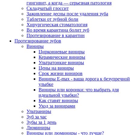
гингивит, а когда — серьезная патология
Складчатый глоссит
Заживление десны после удаления зуба
Таблетки от зубной боли
Хирургическая стоматология
Во время карантина болит зуб
Протезирование в карантин
Протезирование зубов
Виниры
Циркониевые виниры
Керамические виниры
Ультратонкие виниры
Цены на виниры
Срок жизни виниров
Виниры E-max - ваша дорога к безупречной
улыбке
Виниры или коронки: что выбрать для
идеальной улыбки?
Как ставят виниры
Уход за винирами
Ультраниры
Зуб за час
Зубы за 1 день
Люминиры
Виниры или люминиры - что лучше?