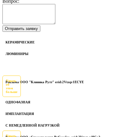
Вопрос:
КЕРАМИЧЕСКИЕ
ЛЮМИНИРЫ
Узнать
Реклама ООО "Клиника Рутт" erid:2Vtzqv1ECYE
об
этом
больше
ОДНОФАЗНАЯ
ИМПЛАНТАЦИЯ
С НЕМЕДЛЕННОЙ НАГРУЗКОЙ
Узнать
Реклама ООО «Стоматология РиСмайл» erid:2VtzqwyHCa2