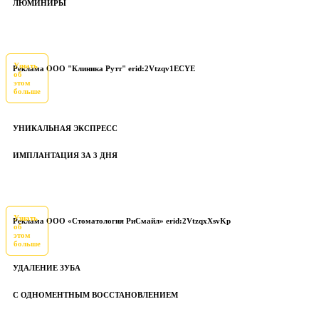
ЛЮМИНИРЫ
Узнать
Реклама ООО "Клиника Рутт" erid:2Vtzqv1ECYE
об
этом
больше
УНИКАЛЬНАЯ ЭКСПРЕСС
ИМПЛАНТАЦИЯ ЗА 3 ДНЯ
Узнать
Реклама ООО «Стоматология РиСмайл» erid:2VtzqxXsvKp
об
этом
больше
УДАЛЕНИЕ ЗУБА
С ОДНОМЕНТНЫМ ВОССТАНОВЛЕНИЕМ