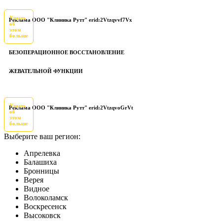
Узнать
Реклама ООО "Клиника Рутт" erid:2Vtzqvvf7Vx
об
этом
больше
БЕЗОПЕРАЦИОННОЕ ВОССТАНОВЛЕНИЕ
ЖЕВАТЕЛЬНОЙ ФУНКЦИИ
Узнать
Реклама ООО "Клиника Рутт" erid:2VtzqvoGrVt
об
этом
больше
Выберите ваш регион:
Апрелевка
Балашиха
Бронницы
Верея
Видное
Волоколамск
Воскресенск
Высоковск