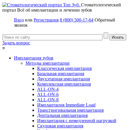
Стоматологический
портал
Всё об имплантации и лечении зубов
Вход
или
Регистрация
8 (800) 500-17-64
Обратный
звонок
Задать вопрос
≡
Имплантация зубов
Методы имплантации
Классическая имплантация
Базальная имплантация
Двухэтапная имплантация
Комплексная имплантация
ALL-ON-4
ALL-ON-6
ALL-ON-8
Имплантация Immediate Load
Трансгингивальная имплантация
Дентальная имплантация
Имплантация с немедленной нагрузкой
Скуловая имплантация