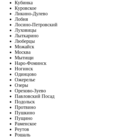
Кубинка
Куровское
Ликино-Дулево
Лобня
Лосино-Петровский
Луховицы
Лыткарино
Люберцы
Можайск
Москва
Мытищи
Наро-Фоминск
Ногинск
Одинцово
Ожерелье
Озеры
Орехово-Зуево
Павловский Посад
Подольск
Протвино
Пушкино
Пущино
Раменское
Реутов
Рошаль