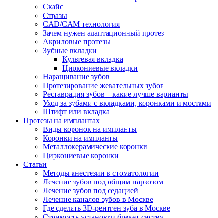
Скайс
Стразы
CAD/CAM технология
Зачем нужен адаптационный протез
Акриловые протезы
Зубные вкладки
Культевая вкладка
Циркониевые вкладки
Наращивание зубов
Протезирование жевательных зубов
Реставрация зубов – какие лучше варианты
Уход за зубами с вкладками, коронками и мостами
Штифт или вкладка
Протезы на имплантах
Виды коронок на импланты
Коронки на импланты
Металлокерамические коронки
Циркониевые коронки
Статьи
Методы анестезии в стоматологии
Лечение зубов под общим наркозом
Лечение зубов под седацией
Лечение каналов зубов в Москве
Где сделать 3D-рентген зуба в Москве
Стоимость установки брекет систем