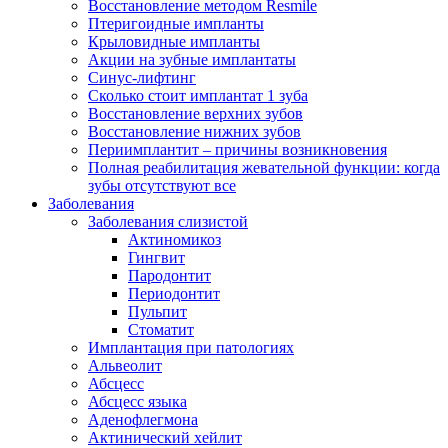
Восстановление методом Resmile
Птеригоидные импланты
Крыловидные импланты
Акции на зубные имплантаты
Синус-лифтинг
Сколько стоит имплантат 1 зуба
Восстановление верхних зубов
Восстановление нижних зубов
Периимплантит – причины возникновения
Полная реабилитация жевательной функции: когда
зубы отсутствуют все
Заболевания
Заболевания слизистой
Актиномикоз
Гингвит
Пародонтит
Периодонтит
Пульпит
Стоматит
Имплантация при патологиях
Альвеолит
Абсцесс
Абсцесс языка
Аденофлегмона
Актинический хейлит