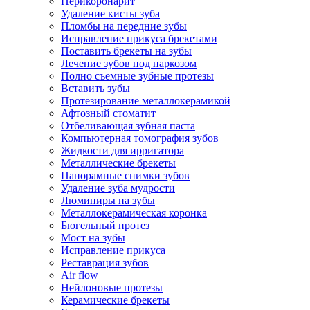
Перикоронарит
Удаление кисты зуба
Пломбы на передние зубы
Исправление прикуса брекетами
Поставить брекеты на зубы
Лечение зубов под наркозом
Полно съемные зубные протезы
Вставить зубы
Протезирование металлокерамикой
Афтозный стоматит
Отбеливающая зубная паста
Компьютерная томография зубов
Жидкости для ирригатора
Металлические брекеты
Панорамные снимки зубов
Удаление зуба мудрости
Люминиры на зубы
Металлокерамическая коронка
Бюгельный протез
Мост на зубы
Исправление прикуса
Реставрация зубов
Air flow
Нейлоновые протезы
Керамические брекеты