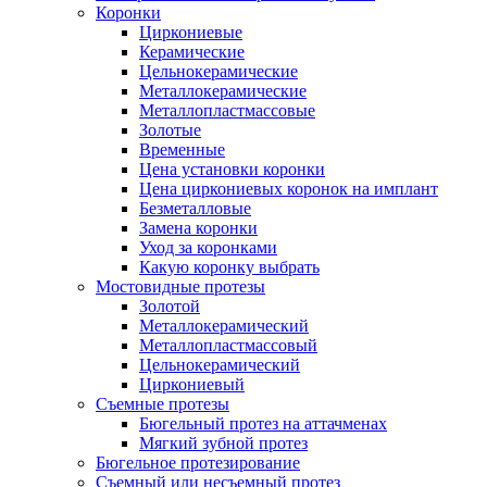
Коронки
Циркониевые
Керамические
Цельнокерамические
Металлокерамические
Металлопластмассовые
Золотые
Временные
Цена установки коронки
Цена циркониевых коронок на имплант
Безметалловые
Замена коронки
Уход за коронками
Какую коронку выбрать
Мостовидные протезы
Золотой
Металлокерамический
Металлопластмассовый
Цельнокерамический
Циркониевый
Съемные протезы
Бюгельный протез на аттачменах
Мягкий зубной протез
Бюгельное протезирование
Съемный или несъемный протез