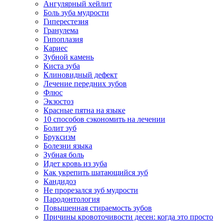
Ангулярный хейлит
Боль зуба мудрости
Гиперестезия
Гранулема
Гипоплазия
Кариес
Зубной камень
Киста зуба
Клиновидный дефект
Лечение передних зубов
Флюс
Экзостоз
Красные пятна на языке
10 способов сэкономить на лечении
Болит зуб
Бруксизм
Болезни языка
Зубная боль
Идет кровь из зуба
Как укрепить шатающийся зуб
Кандидоз
Не прорезался зуб мудрости
Пародонтология
Повышенная стираемость зубов
Причины кровоточивости десен: когда это просто