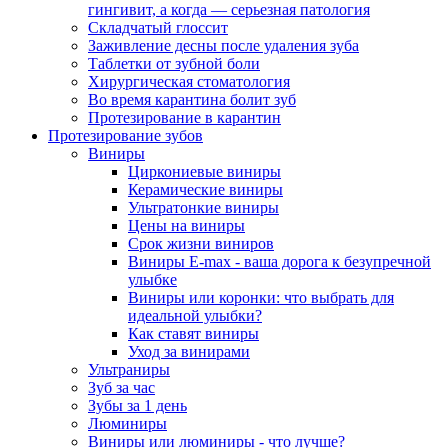
гингивит, а когда — серьезная патология
Складчатый глоссит
Заживление десны после удаления зуба
Таблетки от зубной боли
Хирургическая стоматология
Во время карантина болит зуб
Протезирование в карантин
Протезирование зубов
Виниры
Циркониевые виниры
Керамические виниры
Ультратонкие виниры
Цены на виниры
Срок жизни виниров
Виниры E-max - ваша дорога к безупречной
улыбке
Виниры или коронки: что выбрать для
идеальной улыбки?
Как ставят виниры
Уход за винирами
Ультраниры
Зуб за час
Зубы за 1 день
Люминиры
Виниры или люминиры - что лучше?