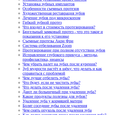
Установка зубных имплантов
Особенности съемных протезов
Художественная реставрация зубов
Лечение зубов под микроскопом
Гибкий зубной протез
Что входит в стоимость протезирования?
Бюгельный замковый протез - что это такое и
показания к его установке
Съемные протезы Акри Фри
Система отбеливания Zoom
Протезирование при полном отсутствии зубов
Исправление глубокого прикуса – методы,
профилактика, нюансы
Чем убрать налет на зубах после курения?
Зуб мудрости растёт в щёку: что делать и как
справиться с проблемой
Чем лучше отбелить зубы?
Что будет, если не чистить зубы?
Что делать после удаления зуба?
Дают ли больничный при удалении зуба?
Какие продукты полезны для зубов?
Удаление зуба у кормящей матери
Болят соседние зубы после удаления
Чем снять опухоль после удаления зуба
Как долго заживает десна после удаления зуба?