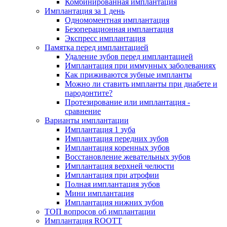
Комбинированная имплантация
Имплантация за 1 день
Одномоментная имплантация
Безоперационная имплантация
Экспресс имплантация
Памятка перед имплантацией
Удаление зубов перед имплантацией
Имплантация при иммунных заболеваниях
Как приживаются зубные импланты
Можно ли ставить импланты при диабете и
пародонтите?
Протезирование или имплантация -
сравнение
Варианты имплантации
Имплантация 1 зуба
Имплантация передних зубов
Имплантация коренных зубов
Восстановление жевательных зубов
Имплантация верхней челюсти
Имплантация при атрофии
Полная имплантация зубов
Мини имплантация
Имплантация нижних зубов
ТОП вопросов об имплантации
Имплантация ROOTT