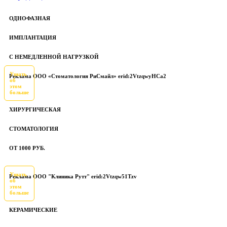
ОДНОФАЗНАЯ
ИМПЛАНТАЦИЯ
С НЕМЕДЛЕННОЙ НАГРУЗКОЙ
Узнать
Реклама ООО «Стоматология РиСмайл» erid:2VtzqwyHCa2
об
этом
больше
ХИРУРГИЧЕСКАЯ
СТОМАТОЛОГИЯ
ОТ 1000 РУБ.
Узнать
Реклама ООО "Клиника Рутт" erid:2Vtzqw51Tzv
об
этом
больше
КЕРАМИЧЕСКИЕ