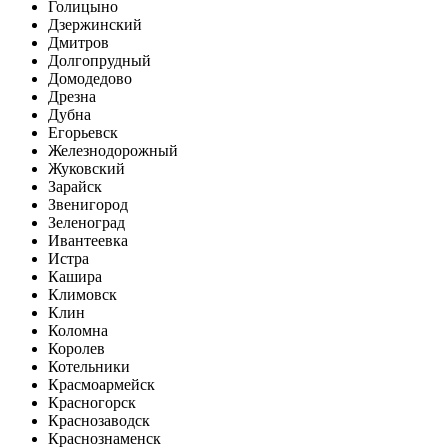
Голицыно
Дзержинский
Дмитров
Долгопрудный
Домодедово
Дрезна
Дубна
Егорьевск
Железнодорожный
Жуковский
Зарайск
Звенигород
Зеленоград
Ивантеевка
Истра
Кашира
Климовск
Клин
Коломна
Королев
Котельники
Красмоармейск
Красногорск
Краснозаводск
Краснознаменск