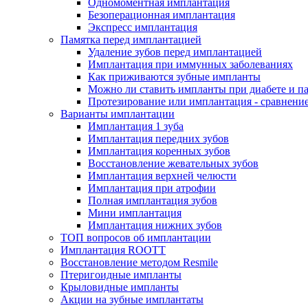
Одномоментная имплантация
Безоперационная имплантация
Экспресс имплантация
Памятка перед имплантацией
Удаление зубов перед имплантацией
Имплантация при иммунных заболеваниях
Как приживаются зубные импланты
Можно ли ставить импланты при диабете и п
Протезирование или имплантация - сравнени
Варианты имплантации
Имплантация 1 зуба
Имплантация передних зубов
Имплантация коренных зубов
Восстановление жевательных зубов
Имплантация верхней челюсти
Имплантация при атрофии
Полная имплантация зубов
Мини имплантация
Имплантация нижних зубов
ТОП вопросов об имплантации
Имплантация ROOTT
Восстановление методом Resmile
Птеригоидные импланты
Крыловидные импланты
Акции на зубные имплантаты