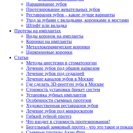
Наращивание зубов
Протезирование жевательных зубов
Реставрация зубов – какие лучше варианты
Уход за зубами с вкладками, коронками и мостами
Штифт или вкладка
Протезы на имплантах
Виды коронок на импланты
Коронки на импланты
Металлокерамические коронки
Циркониевые коронки
Статьи
Методы анестезии в стоматологии
Лечение зубов под общим наркозом
Лечение зубов под седацией
Лечение каналов зубов в Москве
Где сделать 3D-рентген зуба в Москве
Стоимость установки брекет систем
Установка зубных имплантов
Особенности съемных протезов
Художественная реставрация зубов
Лечение зубов под микроскопом
Гибкий зубной протез
Что входит в стоимость протезирования?
Бюгельный замковый протез - что это такое и показ
Съемные протезы Акри Фри