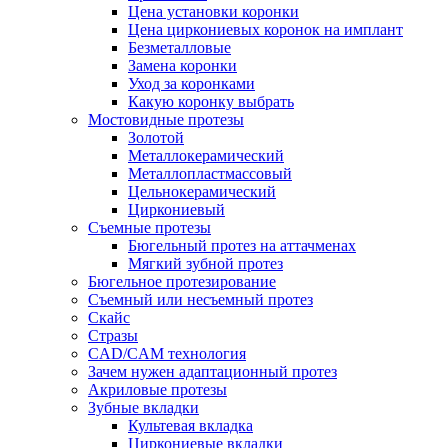
Цена установки коронки
Цена циркониевых коронок на имплант
Безметалловые
Замена коронки
Уход за коронками
Какую коронку выбрать
Мостовидные протезы
Золотой
Металлокерамический
Металлопластмассовый
Цельнокерамический
Циркониевый
Съемные протезы
Бюгельный протез на аттачменах
Мягкий зубной протез
Бюгельное протезирование
Съемный или несъемный протез
Скайс
Стразы
CAD/CAM технология
Зачем нужен адаптационный протез
Акриловые протезы
Зубные вкладки
Культевая вкладка
Циркониевые вкладки