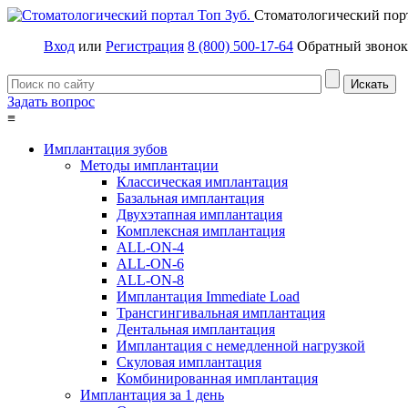
Стоматологический пор
Вход
или
Регистрация
8 (800) 500-17-64
Обратный звонок
Задать вопрос
≡
Имплантация зубов
Методы имплантации
Классическая имплантация
Базальная имплантация
Двухэтапная имплантация
Комплексная имплантация
ALL-ON-4
ALL-ON-6
ALL-ON-8
Имплантация Immediate Load
Трансгингивальная имплантация
Дентальная имплантация
Имплантация с немедленной нагрузкой
Скуловая имплантация
Комбинированная имплантация
Имплантация за 1 день