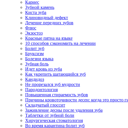
Кариес
Зубной камень
Киста зуба
Клиновидный дефект
Лечение передних зубов
Флюс
Экзостоз
Красные пятна на языке
10 способов сэкономить на лечении
Болит зуб
Бруксизм
Болезни языка
Зубная боль
Идет кровь из зуба
Как укрепить шатающийся зуб
Кандидоз
Не прорезался зуб мудрости
Пародонтология
Повышенная стираемость зубов
Причины кровоточивости десен: когда это просто ги
Складчатый глоссит
Заживление десны после удаления зуба
Таблетки от зубной боли
Хирургическая стоматология
Во время карантина болит зуб