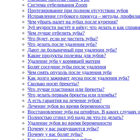
Система отбеливания Zoom
Протезирование при полном отсутствии зубов
Исправление глубокого прикуса – методы, профила
Чем убрать налет на зубах после курения?
Зуб мудрости растёт в щёку: что делать и как справ
Чем лучше отбелить зубы?
Что будет, если не чистить зубы?
Что делать после удаления зуба?
Дают ли больничный при удалении зуба?
Какие продукты полезны для зубов?
Удаление зуба у кормящей матери
Болят соседние зубы после удаления
Чем снять опухоль после удаления зуба
Как долго заживает десна после удаления зуба?
Сколько носят брекеты?
Что лучше пластинки или брекеты?
Что делать первым брекеты или пломбы?
А есть гарантия на лечение зубов?
Лечение зубов во время беременности
Восстановление зуба на штифтах. В каких случаях 
Полностью сгнил зуб надо ли что-то делать?
Удаление зубов во время беременности
Почему у вас разрушаются зубы?
Почему у вас болят зубы?
Как сохранить здоровье зубов