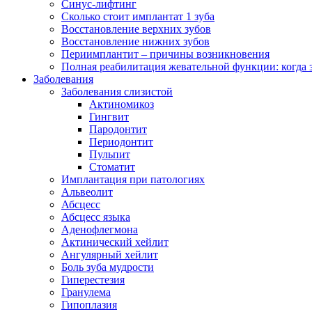
Синус-лифтинг
Сколько стоит имплантат 1 зуба
Восстановление верхних зубов
Восстановление нижних зубов
Периимплантит – причины возникновения
Полная реабилитация жевательной функции: когда 
Заболевания
Заболевания слизистой
Актиномикоз
Гингвит
Пародонтит
Периодонтит
Пульпит
Стоматит
Имплантация при патологиях
Альвеолит
Абсцесс
Абсцесс языка
Аденофлегмона
Актинический хейлит
Ангулярный хейлит
Боль зуба мудрости
Гиперестезия
Гранулема
Гипоплазия