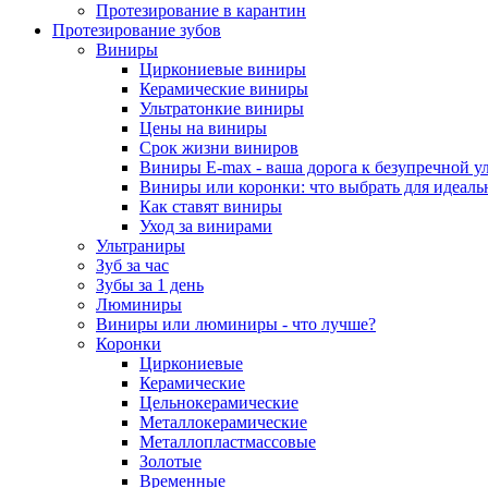
Протезирование в карантин
Протезирование зубов
Виниры
Циркониевые виниры
Керамические виниры
Ультратонкие виниры
Цены на виниры
Срок жизни виниров
Виниры E-max - ваша дорога к безупречной у
Виниры или коронки: что выбрать для идеал
Как ставят виниры
Уход за винирами
Ультраниры
Зуб за час
Зубы за 1 день
Люминиры
Виниры или люминиры - что лучше?
Коронки
Циркониевые
Керамические
Цельнокерамические
Металлокерамические
Металлопластмассовые
Золотые
Временные