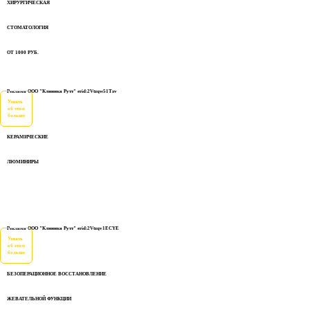
ХИРУРГИЧЕСКАЯ
СТОМАТОЛОГИЯ
ОТ 1000 РУБ.
Реклама ООО "Клиника Рутт" erid:2Vtzqw51Tzv
Узнать
об этом
больше
КЕРАМИЧЕСКИЕ
ЛЮМИНИРЫ
Реклама ООО "Клиника Рутт" erid:2Vtzqv1ECYE
Узнать
об этом
больше
БЕЗОПЕРАЦИОННОЕ ВОССТАНОВЛЕНИЕ
ЖЕВАТЕЛЬНОЙ ФУНКЦИИ