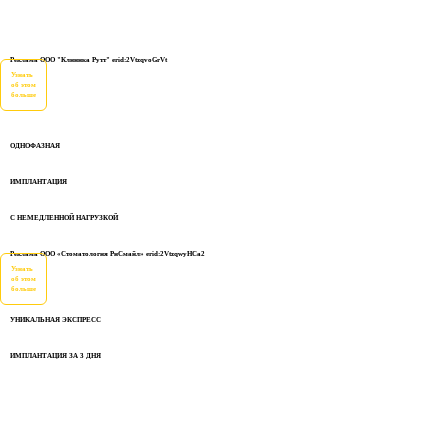
Реклама ООО "Клиника Рутт" erid:2VtzqvoGrVt
Узнать
об этом
больше
ОДНОФАЗНАЯ
ИМПЛАНТАЦИЯ
С НЕМЕДЛЕННОЙ НАГРУЗКОЙ
Реклама ООО «Стоматология РиСмайл» erid:2VtzqwyHCa2
Узнать
об этом
больше
УНИКАЛЬНАЯ ЭКСПРЕСС
ИМПЛАНТАЦИЯ ЗА 3 ДНЯ