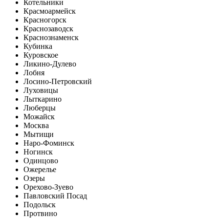
Котельники
Красмоармейск
Красногорск
Краснозаводск
Краснознаменск
Кубинка
Куровское
Ликино-Дулево
Лобня
Лосино-Петровский
Луховицы
Лыткарино
Люберцы
Можайск
Москва
Мытищи
Наро-Фоминск
Ногинск
Одинцово
Ожерелье
Озеры
Орехово-Зуево
Павловский Посад
Подольск
Протвино