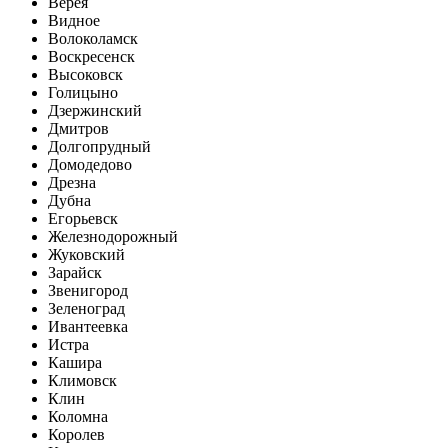
Верея
Видное
Волоколамск
Воскресенск
Высоковск
Голицыно
Дзержинский
Дмитров
Долгопрудный
Домодедово
Дрезна
Дубна
Егорьевск
Железнодорожный
Жуковский
Зарайск
Звенигород
Зеленоград
Ивантеевка
Истра
Кашира
Климовск
Клин
Коломна
Королев