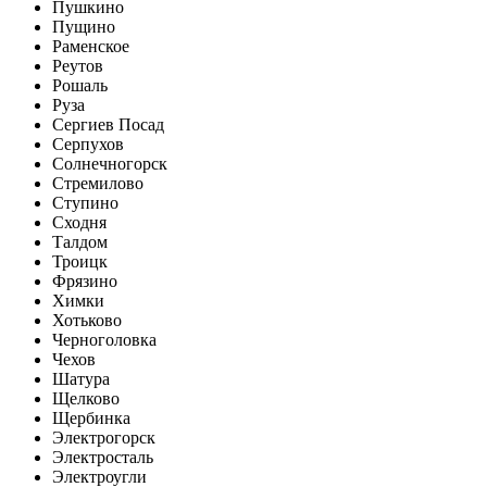
Пушкино
Пущино
Раменское
Реутов
Рошаль
Руза
Сергиев Посад
Серпухов
Солнечногорск
Стремилово
Ступино
Сходня
Талдом
Троицк
Фрязино
Химки
Хотьково
Черноголовка
Чехов
Шатура
Щелково
Щербинка
Электрогорск
Электросталь
Электроугли