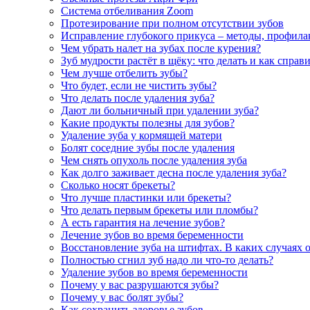
Система отбеливания Zoom
Протезирование при полном отсутствии зубов
Исправление глубокого прикуса – методы, профила
Чем убрать налет на зубах после курения?
Зуб мудрости растёт в щёку: что делать и как справ
Чем лучше отбелить зубы?
Что будет, если не чистить зубы?
Что делать после удаления зуба?
Дают ли больничный при удалении зуба?
Какие продукты полезны для зубов?
Удаление зуба у кормящей матери
Болят соседние зубы после удаления
Чем снять опухоль после удаления зуба
Как долго заживает десна после удаления зуба?
Сколько носят брекеты?
Что лучше пластинки или брекеты?
Что делать первым брекеты или пломбы?
А есть гарантия на лечение зубов?
Лечение зубов во время беременности
Восстановление зуба на штифтах. В каких случаях 
Полностью сгнил зуб надо ли что-то делать?
Удаление зубов во время беременности
Почему у вас разрушаются зубы?
Почему у вас болят зубы?
Как сохранить здоровье зубов