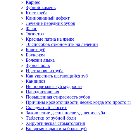
Кариес
Зубной камень
Киста зуба
Клиновидный дефект
Лечение передних зубов
Флюс
Экзостоз
Красные пятна на языке
10 способов сэкономить на лечении
Болит зуб
Бруксизм
Болезни языка
Зубная боль
Идет кровь из зуба
Как укрепить шатающийся зуб
Кандидоз
Не прорезался зуб мудрости
Пародонтология
Повышенная стираемость зубов
Причины кровоточивости десен: когда это просто ги
Складчатый глоссит
Заживление десны после удаления зуба
Таблетки от зубной боли
Хирургическая стоматология
Во время карантина болит зуб