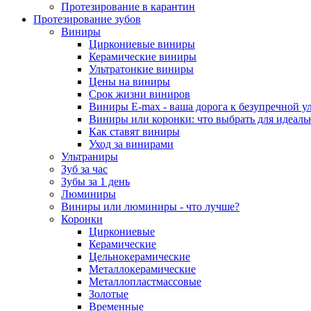
Протезирование в карантин
Протезирование зубов
Виниры
Циркониевые виниры
Керамические виниры
Ультратонкие виниры
Цены на виниры
Срок жизни виниров
Виниры E-max - ваша дорога к безупречной у
Виниры или коронки: что выбрать для идеал
Как ставят виниры
Уход за винирами
Ультраниры
Зуб за час
Зубы за 1 день
Люминиры
Виниры или люминиры - что лучше?
Коронки
Циркониевые
Керамические
Цельнокерамические
Металлокерамические
Металлопластмассовые
Золотые
Временные