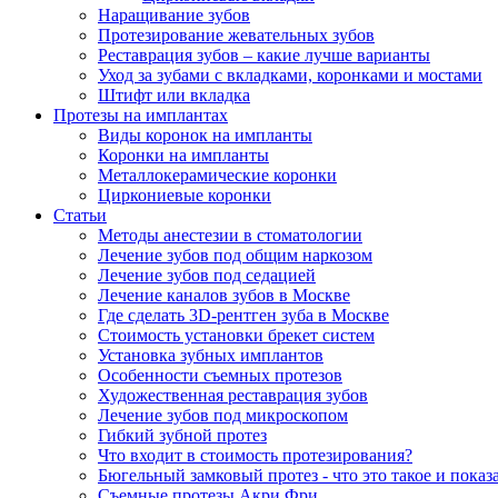
Наращивание зубов
Протезирование жевательных зубов
Реставрация зубов – какие лучше варианты
Уход за зубами с вкладками, коронками и мостами
Штифт или вкладка
Протезы на имплантах
Виды коронок на импланты
Коронки на импланты
Металлокерамические коронки
Циркониевые коронки
Статьи
Методы анестезии в стоматологии
Лечение зубов под общим наркозом
Лечение зубов под седацией
Лечение каналов зубов в Москве
Где сделать 3D-рентген зуба в Москве
Стоимость установки брекет систем
Установка зубных имплантов
Особенности съемных протезов
Художественная реставрация зубов
Лечение зубов под микроскопом
Гибкий зубной протез
Что входит в стоимость протезирования?
Бюгельный замковый протез - что это такое и показ
Съемные протезы Акри Фри