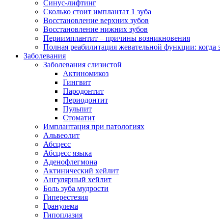
Синус-лифтинг
Сколько стоит имплантат 1 зуба
Восстановление верхних зубов
Восстановление нижних зубов
Периимплантит – причины возникновения
Полная реабилитация жевательной функции: когда 
Заболевания
Заболевания слизистой
Актиномикоз
Гингвит
Пародонтит
Периодонтит
Пульпит
Стоматит
Имплантация при патологиях
Альвеолит
Абсцесс
Абсцесс языка
Аденофлегмона
Актинический хейлит
Ангулярный хейлит
Боль зуба мудрости
Гиперестезия
Гранулема
Гипоплазия