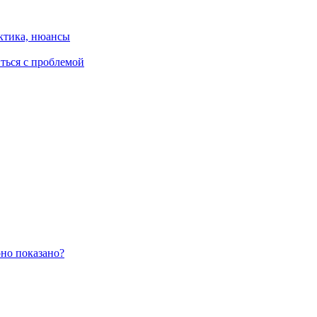
ктика, нюансы
иться с проблемой
оно показано?