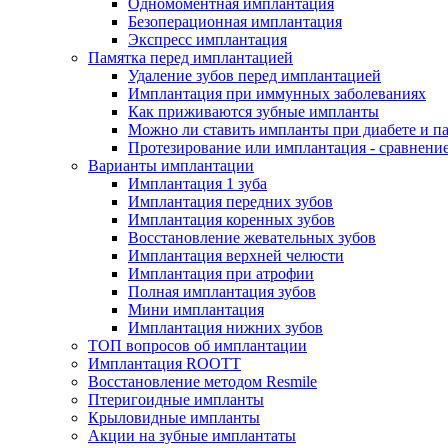
Одномоментная имплантация
Безоперационная имплантация
Экспресс имплантация
Памятка перед имплантацией
Удаление зубов перед имплантацией
Имплантация при иммунных заболеваниях
Как приживаются зубные импланты
Можно ли ставить импланты при диабете и п
Протезирование или имплантация - сравнени
Варианты имплантации
Имплантация 1 зуба
Имплантация передних зубов
Имплантация коренных зубов
Восстановление жевательных зубов
Имплантация верхней челюсти
Имплантация при атрофии
Полная имплантация зубов
Мини имплантация
Имплантация нижних зубов
ТОП вопросов об имплантации
Имплантация ROOTT
Восстановление методом Resmile
Птеригоидные импланты
Крыловидные импланты
Акции на зубные имплантаты