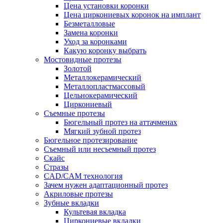
Цена установки коронки
Цена циркониевых коронок на имплант
Безметалловые
Замена коронки
Уход за коронками
Какую коронку выбрать
Мостовидные протезы
Золотой
Металлокерамический
Металлопластмассовый
Цельнокерамический
Циркониевый
Съемные протезы
Бюгельный протез на аттачменах
Мягкий зубной протез
Бюгельное протезирование
Съемный или несъемный протез
Скайс
Стразы
CAD/CAM технология
Зачем нужен адаптационный протез
Акриловые протезы
Зубные вкладки
Культевая вкладка
Циркониевые вкладки