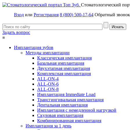
Стоматологический пор
Вход
или
Регистрация
8 (800) 500-17-64
Обратный звонок
Задать вопрос
≡
Имплантация зубов
Методы имплантации
Классическая имплантация
Базальная имплантация
Двухэтапная имплантация
Комплексная имплантация
ALL-ON-4
ALL-ON-6
ALL-ON-8
Имплантация Immediate Load
Трансгингивальная имплантация
Дентальная имплантация
Имплантация с немедленной нагрузкой
Скуловая имплантация
Комбинированная имплантация
Имплантация за 1 день